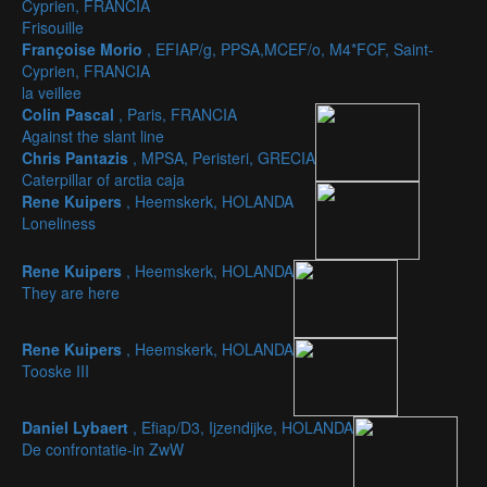
Cyprien, FRANCIA
Frisouille
Françoise Morio
, EFIAP/g, PPSA,MCEF/o, M4*FCF, Saint-
Cyprien, FRANCIA
la veillee
Colin Pascal
, Paris, FRANCIA
Against the slant line
Chris Pantazis
, MPSA, Peristeri, GRECIA
Caterpillar of arctia caja
Rene Kuipers
, Heemskerk, HOLANDA
Loneliness
Rene Kuipers
, Heemskerk, HOLANDA
They are here
Rene Kuipers
, Heemskerk, HOLANDA
Tooske III
Daniel Lybaert
, Efiap/D3, Ijzendijke, HOLANDA
De confrontatie-in ZwW