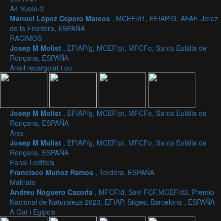
A4 Vuelo-3
Manuel López Cepero Mateos
, MCEF/d1, EFIAP/G, AFAF, Jerez
de la Frontera, ESPAÑA
RACIMOS
Josep M Molist
, EFIAP/g, MCEF/pt, MFCFo, Santa Eulàlia de
Ronçana, ESPAÑA
Anell recargolat i ou
Josep M Molist
, EFIAP/g, MCEF/pt, MFCFo, Santa Eulàlia de
Ronçana, ESPAÑA
Arcs
Josep M Molist
, EFIAP/g, MCEF/pt, MFCFo, Santa Eulàlia de
Ronçana, ESPAÑA
Fanal i edificis
Francisco Muñoz Ramos
, Tordera, ESPAÑA
Maltrato
Andreu Noguero Cazorla
, MFCF/d, Savi FCF,MCEF/d3, Premio
Nacional de Naturaleza 2023, EFIAP, Sitges, Barcelona , ESPAÑA
A Gat i Egipcis