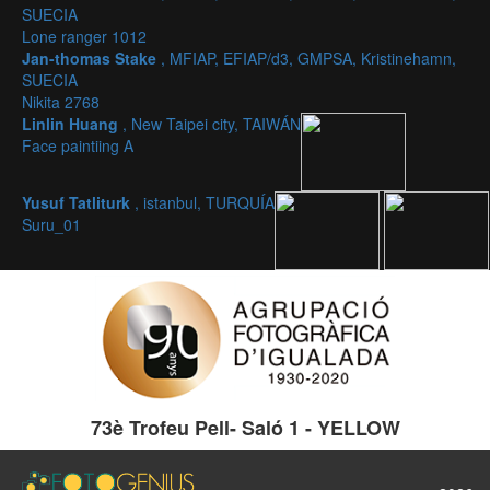
SUECIA
Lone ranger 1012
Jan-thomas Stake
, MFIAP, EFIAP/d3, GMPSA, Kristinehamn,
SUECIA
Nikita 2768
Linlin Huang
, New Taipei city, TAIWÁN
Face paintiing A
Yusuf Tatliturk
, istanbul, TURQUÍA
Suru_01
73è Trofeu Pell- Saló 1 - YELLOW