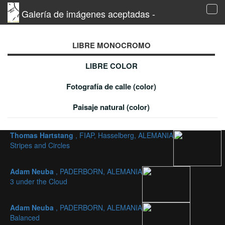
Galería de imágenes aceptadas -
Tog
navi
LIBRE MONOCROMO
LIBRE COLOR
Fotografía de calle (color)
Paisaje natural (color)
Thomas Hartstang
, FIAP, Hasselberg, ALEMANIA
Stripes and Circles
Adam Neuba
, PADERBORN, ALEMANIA
3 under the Cloud
Adam Neuba
, PADERBORN, ALEMANIA
Balanced