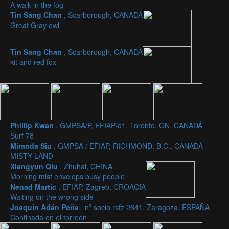
A walk in the fog
Tin Sang Chan
, Scarborough, CANADÁ
Great Gray owl
Tin Sang Chan
, Scarborough, CANADÁ
kit and red fox
Phillip Kwan
, GMPSA/P, EFIAP/d1, Toronto, ON, CANADÁ
Surf 78
Miranda Siu
, GMPSA / EFIAP, RICHMOND, B.C., CANADÁ
MISTY LAND
Xiangyun Qiu
, Zhuhai, CHINA
Morning mist envelops busy people
Nenad Martic
, EFIAP, Zagreb, CROACIA
Waiting on the wrong side
Joaquín Adán Peña
, nº socio rsfz 2641, Zaragoza, ESPAÑA
Confinada en el torreón