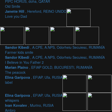
PIPC HORUS, doha, QATAR
Old Smile
Janette Hill
, Hereford, REINO UNIDO
Love you Dad
Sandor Kibedi
, A.CPE, A.NPS, Odorheiu Secuiesc, RUMANÍA
Farmer kids smile
Sandor Kibedi
, A.CPE, A.NPS, Odorheiu Secuiesc, RUMANÍA
I Believe in You Father 2
Marian Plaino
, EFIAP GOLD, BUCURESTI, RUMANÍA
The peacock
Elina Garipova
, EFIAP, Ufa, RUSIA
label
Elina Garipova
, EFIAP, Ufa, RUSIA
whispers
Ivan Kovalev
, Murino, RUSIA
Ambro