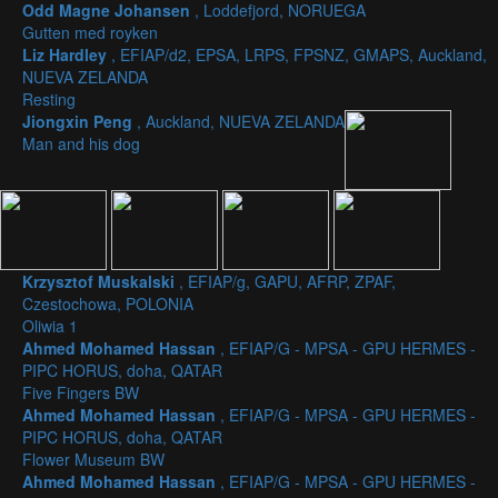
Odd Magne Johansen
, Loddefjord, NORUEGA
Gutten med royken
Liz Hardley
, EFIAP/d2, EPSA, LRPS, FPSNZ, GMAPS, Auckland,
NUEVA ZELANDA
Resting
Jiongxin Peng
, Auckland, NUEVA ZELANDA
Man and his dog
Krzysztof Muskalski
, EFIAP/g, GAPU, AFRP, ZPAF,
Czestochowa, POLONIA
Oliwia 1
Ahmed Mohamed Hassan
, EFIAP/G - MPSA - GPU HERMES -
PIPC HORUS, doha, QATAR
Five Fingers BW
Ahmed Mohamed Hassan
, EFIAP/G - MPSA - GPU HERMES -
PIPC HORUS, doha, QATAR
Flower Museum BW
Ahmed Mohamed Hassan
, EFIAP/G - MPSA - GPU HERMES -