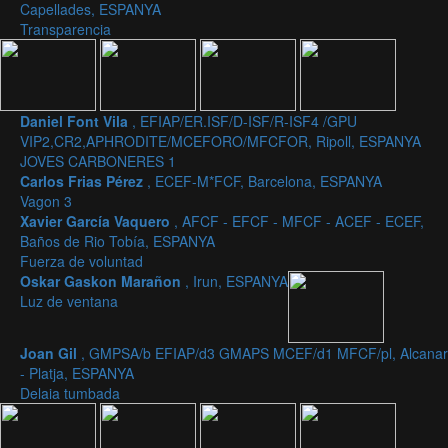
Capellades, ESPANYA
Transparencia
Daniel Font Vila
, EFIAP/ER.ISF/D-ISF/R-ISF4 /GPU
VIP2,CR2,APHRODITE/MCEFORO/MFCFOR, Ripoll, ESPANYA
JOVES CARBONERES 1
Carlos Frias Pérez
, ECEF-M*FCF, Barcelona, ESPANYA
Vagon 3
Xavier García Vaquero
, AFCF - EFCF - MFCF - ACEF - ECEF,
Baños de Rio Tobía, ESPANYA
Fuerza de voluntad
Oskar Gaskon Marañon
, Irun, ESPANYA
Luz de ventana
Joan Gil
, GMPSA/b EFIAP/d3 GMAPS MCEF/d1 MFCF/pl, Alcanar
- Platja, ESPANYA
Delaia tumbada