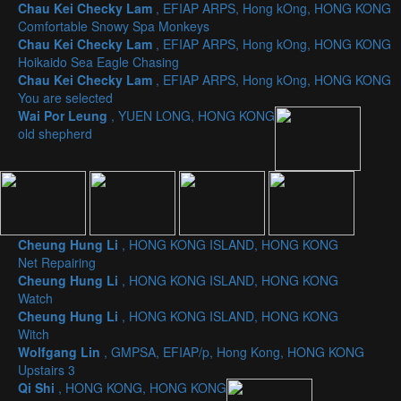
Chau Kei Checky Lam
, EFIAP ARPS, Hong kOng, HONG KONG
Comfortable Snowy Spa Monkeys
Chau Kei Checky Lam
, EFIAP ARPS, Hong kOng, HONG KONG
Hoikaido Sea Eagle Chasing
Chau Kei Checky Lam
, EFIAP ARPS, Hong kOng, HONG KONG
You are selected
Wai Por Leung
, YUEN LONG, HONG KONG
old shepherd
Cheung Hung Li
, HONG KONG ISLAND, HONG KONG
Net Repairing
Cheung Hung Li
, HONG KONG ISLAND, HONG KONG
Watch
Cheung Hung Li
, HONG KONG ISLAND, HONG KONG
Witch
Wolfgang Lin
, GMPSA, EFIAP/p, Hong Kong, HONG KONG
Upstairs 3
Qi Shi
, HONG KONG, HONG KONG