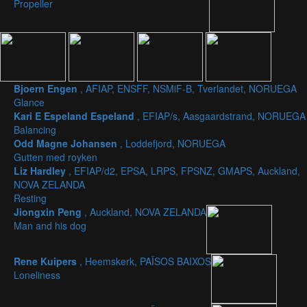
Propeller
Bjoern Engen
, AFIAP, ENSFF, NSMiF-B, Tverlandet, NORUEGA
Glance
Kari E Espeland Espeland
, EFIAP/s, Aasgaardstrand, NORUEGA
Balancing
Odd Magne Johansen
, Loddefjord, NORUEGA
Gutten med royken
Liz Hardley
, EFIAP/d2, EPSA, LRPS, FPSNZ, GMAPS, Auckland,
NOVA ZELANDA
Resting
Jiongxin Peng
, Auckland, NOVA ZELANDA
Man and his dog
Rene Kuipers
, Heemskerk, PAÏSOS BAIXOS
Loneliness