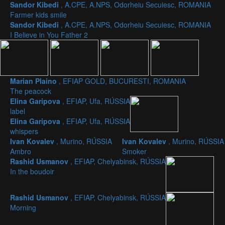
Sandor Kibedi
, A.CPE, A.NPS, Odorheiu Secuiesc, ROMANIA
Farmer kids smile
Sandor Kibedi
, A.CPE, A.NPS, Odorheiu Secuiesc, ROMANIA
I Believe in You Father 2
Marian Plaino
, EFIAP GOLD, BUCURESTI, ROMANIA
The peacock
Elina Garipova
, EFIAP, Ufa, RÚSSIA
label
Elina Garipova
, EFIAP, Ufa, RÚSSIA
whispers
Ivan Kovalev
, Murino, RÚSSIA
Ivan Kovalev
, Murino, RÚSSIA
Ambro
Smoker
Rashid Usmanov
, EFIAP, Chelyabinsk, RÚSSIA
In the boudoir
Rashid Usmanov
, EFIAP, Chelyabinsk, RÚSSIA
Morning