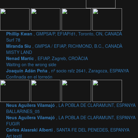
Phillip Kwan
, GMPSA/P, EFIAP/d1, Toronto, ON, CANADÀ
Surf 78
Miranda Siu
, GMPSA / EFIAP, RICHMOND, B.C., CANADÀ
MISTY LAND
Nenad Martic
, EFIAP, Zagreb, CROÀCIA
Waiting on the wrong side
Joaquín Adán Peña
, nº socio rsfz 2641, Zaragoza, ESPANYA
Confinada en el torreón
Neus Aguilera Vilamajó
, LA POBLA DE CLARAMUNT, ESPANYA
BALLARINES_05
Neus Aguilera Vilamajó
, LA POBLA DE CLARAMUNT, ESPANYA
FUGIR
Carles Alasraki Alberti
, SANTA FE DEL PENEDES, ESPANYA
Art textil