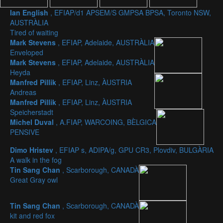
Ian English
, EFIAP/d1 APSEM/S GMPSA BPSA, Toronto NSW,
AUSTRÀLIA
Tired of waiting
Mark Stevens
, EFIAP, Adelaide, AUSTRÀLIA
Enveloped
Mark Stevens
, EFIAP, Adelaide, AUSTRÀLIA
Heyda
Manfred Pillik
, EFIAP, Linz, ÀUSTRIA
Andreas
Manfred Pillik
, EFIAP, Linz, ÀUSTRIA
Speicherstadt
Michel Duval
, A.FIAP, WARCOING, BÈLGICA
PENSIVE
Dimo Hristev
, EFIAP s, ADIPA/g, GPU CR3, Plovdiv, BULGÀRIA
A walk in the fog
Tin Sang Chan
, Scarborough, CANADÀ
Great Gray owl
Tin Sang Chan
, Scarborough, CANADÀ
kit and red fox