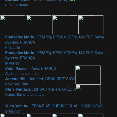
roulette russe
Françoise Morio
, EFIAP/g, PPSA,MCEF/o, M4*FCF, Saint-
Cyprien, FRANÇA
Frisouille
Françoise Morio
, EFIAP/g, PPSA,MCEF/o, M4*FCF, Saint-
Cyprien, FRANÇA
la veillee
Colin Pascal
, Paris, FRANÇA
Against the slant line
Janette Hill
, Hereford, GRAN BRETANYA
Love you Dad
Chris Pantazis
, MPSA, Peristeri, GRÈCIA
Caterpillar of arctia caja
Yuen Yam Au
, EPSA EIAP, CHEUNG CHAU, HONG KONG
Cruising 1