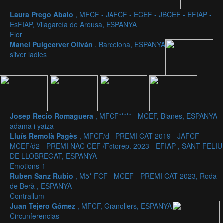
Laura Prego Abalo
, MFCF - JAFCF - ECEF - JBCEF - EFIAP -
EsFIAP, Vilagarcía de Arousa, ESPANYA
Flor
Manel Puigcerver Oliván
, Barcelona, ESPANYA
silver ladies
Josep Recio Romaguera
, MFCF***** - MCEF, Blanes, ESPANYA
adama i yaiza
Lluís Remolà Pagès
, MFCF/d - PREMI CAT 2019 - JAFCF-
MCEF/d2 - PREMI NAC CEF /Fotorep. 2023 - EFIAP , SANT FELIU
DE LLOBREGAT, ESPANYA
Emotions-1
Ruben Sanz Rubio
, M5* FCF - MCEF - PREMI CAT 2023, Roda
de Berà , ESPANYA
Contrallum
Juan Tejero Gómez
, MFCF, Granollers, ESPANYA
Circunferencias