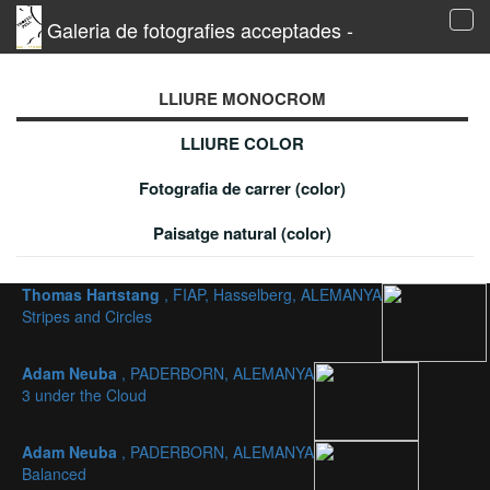
Galeria de fotografies acceptades -
Tog
navi
LLIURE MONOCROM
LLIURE COLOR
Fotografia de carrer (color)
Paisatge natural (color)
Thomas Hartstang
, FIAP, Hasselberg, ALEMANYA
Stripes and Circles
Adam Neuba
, PADERBORN, ALEMANYA
3 under the Cloud
Adam Neuba
, PADERBORN, ALEMANYA
Balanced