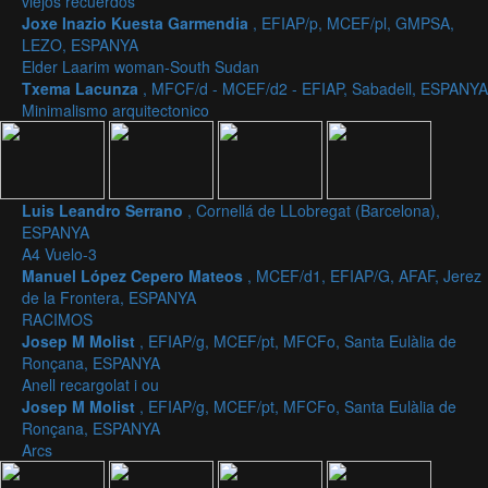
viejos recuerdos
Joxe Inazio Kuesta Garmendia
, EFIAP/p, MCEF/pl, GMPSA,
LEZO, ESPANYA
Elder Laarim woman-South Sudan
Txema Lacunza
, MFCF/d - MCEF/d2 - EFIAP, Sabadell, ESPANYA
Minimalismo arquitectonico
Luis Leandro Serrano
, Cornellá de LLobregat (Barcelona),
ESPANYA
A4 Vuelo-3
Manuel López Cepero Mateos
, MCEF/d1, EFIAP/G, AFAF, Jerez
de la Frontera, ESPANYA
RACIMOS
Josep M Molist
, EFIAP/g, MCEF/pt, MFCFo, Santa Eulàlia de
Ronçana, ESPANYA
Anell recargolat i ou
Josep M Molist
, EFIAP/g, MCEF/pt, MFCFo, Santa Eulàlia de
Ronçana, ESPANYA
Arcs