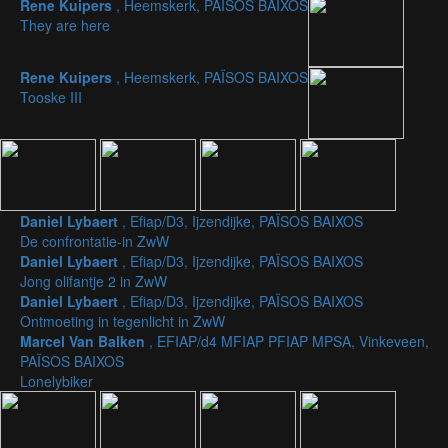
Rene Kuipers
, Heemskerk, PAÏSOS BAIXOS
They are here
Rene Kuipers
, Heemskerk, PAÏSOS BAIXOS
Tooske III
Daniel Lybaert
, Efiap/D3, Ijzendijke, PAÏSOS BAIXOS
De confrontatie-in ZwW
Daniel Lybaert
, Efiap/D3, Ijzendijke, PAÏSOS BAIXOS
Jong olifantje 2 in ZwW
Daniel Lybaert
, Efiap/D3, Ijzendijke, PAÏSOS BAIXOS
Ontmoeting in tegenlicht in ZwW
Marcel Van Balken
, EFIAP/d4 MFIAP PFIAP MPSA, Vinkeveen,
PAÏSOS BAIXOS
Lonelybiker