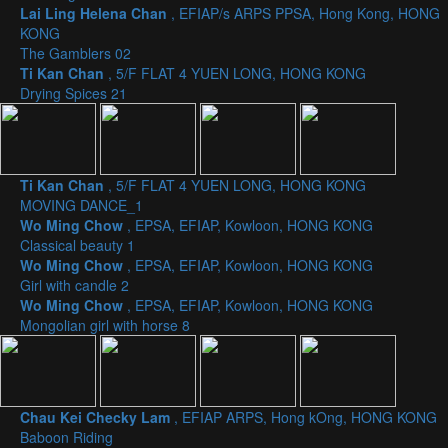
Lai Ling Helena Chan
, EFIAP/s ARPS PPSA, Hong Kong, HONG
KONG
The Gamblers 02
Ti Kan Chan
, 5/F FLAT 4 YUEN LONG, HONG KONG
Drying Spices 21
Ti Kan Chan
, 5/F FLAT 4 YUEN LONG, HONG KONG
MOVING DANCE_1
Wo Ming Chow
, EPSA, EFIAP, Kowloon, HONG KONG
Classical beauty 1
Wo Ming Chow
, EPSA, EFIAP, Kowloon, HONG KONG
Girl with candle 2
Wo Ming Chow
, EPSA, EFIAP, Kowloon, HONG KONG
Mongolian girl with horse 8
Chau Kei Checky Lam
, EFIAP ARPS, Hong kOng, HONG KONG
Baboon Riding