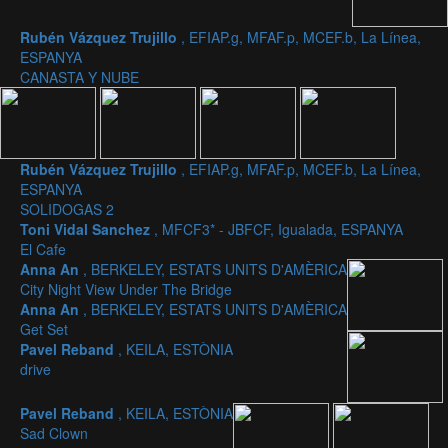
Rubén Vázquez Trujillo
, EFIAP.g, MFAF.p, MCEF.b, La Línea,
ESPANYA
CANASTA Y NUBE
Rubén Vázquez Trujillo
, EFIAP.g, MFAF.p, MCEF.b, La Línea,
ESPANYA
SOLIDOGAS 2
Toni Vidal Sanchez
, MFCF3* - JBFCF, Igualada, ESPANYA
El Cafe
Anna An
, BERKELEY, ESTATS UNITS D'AMÈRICA
City Night View Under The Bridge
Anna An
, BERKELEY, ESTATS UNITS D'AMÈRICA
Get Set
Pavel Reband
, KEILA, ESTÒNIA
drive
Pavel Reband
, KEILA, ESTÒNIA
Sad Clown