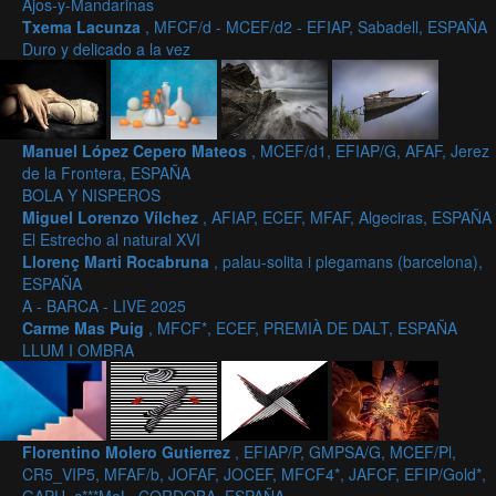
Ajos-y-Mandarinas
Txema Lacunza
, MFCF/d - MCEF/d2 - EFIAP, Sabadell, ESPAÑA
Duro y delicado a la vez
Manuel López Cepero Mateos
, MCEF/d1, EFIAP/G, AFAF, Jerez
de la Frontera, ESPAÑA
BOLA Y NISPEROS
Miguel Lorenzo Vílchez
, AFIAP, ECEF, MFAF, Algeciras, ESPAÑA
El Estrecho al natural XVI
Llorenç Marti Rocabruna
, palau-solita i plegamans (barcelona),
ESPAÑA
A - BARCA - LIVE 2025
Carme Mas Puig
, MFCF*, ECEF, PREMIÀ DE DALT, ESPAÑA
LLUM I OMBRA
Florentino Molero Gutierrez
, EFIAP/P, GMPSA/G, MCEF/Pl,
CR5_VIP5, MFAF/b, JOFAF, JOCEF, MFCF4*, JAFCF, EFIP/Gold*,