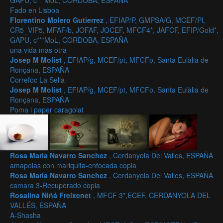
GAPU, c***MoL, CORDOBA, ESPAÑA
Fado en Lisboa
Florentino Molero Gutierrez
, EFIAP/P, GMPSA/G, MCEF/Pl,
CR5_VIP5, MFAF/b, JOFAF, JOCEF, MFCF4*, JAFCF, EFIP/Gold*,
GAPU, c***MoL, CORDOBA, ESPAÑA
una vida mas otra
Josep M Molist
, EFIAP/g, MCEF/pt, MFCFo, Santa Eulàlia de
Ronçana, ESPAÑA
Correfoc La Sella
Josep M Molist
, EFIAP/g, MCEF/pt, MFCFo, Santa Eulàlia de
Ronçana, ESPAÑA
Poma i paper caragolat
Rosa Maria Navarro Sanchez
, Cerdanyola Del Valles, ESPAÑA
amapolas con mariquita-enfocada copia
Rosa Maria Navarro Sanchez
, Cerdanyola Del Valles, ESPAÑA
camara 3-Recuperado copia
Rosalina Niñá Freixenet
, MFCF 3*,ECEF, CERDANYOLA DEL
VALLÉS, ESPAÑA
A-Shasha