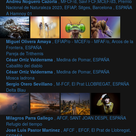
Andreu Noguero Cazorla
, MFCF/d, Savi FCF,MCEF/d3, Premio
Nacional de Naturaleza 2023, EFIAP, Sitges, Barcelona , ESPAÑA
A Hamnoy 01
Miguel Olivera Amaya
, EFIAP/o - MCEF/o - MFAF/o, Arcos de la
Frontera, ESPAÑA
Pareja de Trithemis
César Ortiz Valderrama
, Medina de Pomar, ESPAÑA
Caballito del diablo
César Ortiz Valderrama
, Medina de Pomar, ESPAÑA
Mosca ladrona
Sergio Otero Sevillano
, M-FCF, El Prat LLOBREGAT, ESPAÑA
Delta Blau
Milagros Parra Gallego
, AFCF, SANT JOAN DESPI, ESPAÑA
Refugio del tiempo
Jose Luis Pastor Martinez
, AFCF , EFCF, El Prat de Llobregat,