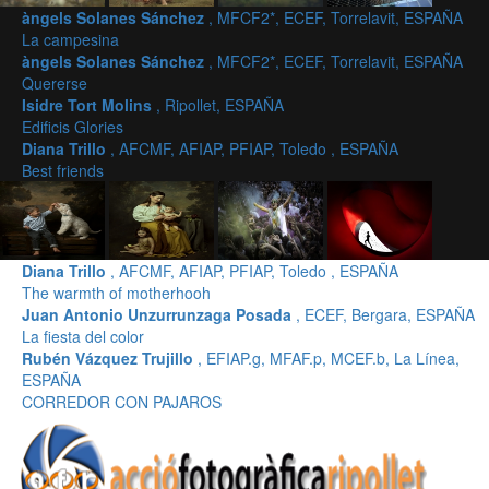
àngels Solanes Sánchez
, MFCF2*, ECEF, Torrelavit, ESPAÑA
La campesina
àngels Solanes Sánchez
, MFCF2*, ECEF, Torrelavit, ESPAÑA
Quererse
Isidre Tort Molins
, Ripollet, ESPAÑA
Edificis Glories
Diana Trillo
, AFCMF, AFIAP, PFIAP, Toledo , ESPAÑA
Best friends
Diana Trillo
, AFCMF, AFIAP, PFIAP, Toledo , ESPAÑA
The warmth of motherhooh
Juan Antonio Unzurrunzaga Posada
, ECEF, Bergara, ESPAÑA
La fiesta del color
Rubén Vázquez Trujillo
, EFIAP.g, MFAF.p, MCEF.b, La Línea,
ESPAÑA
CORREDOR CON PAJAROS