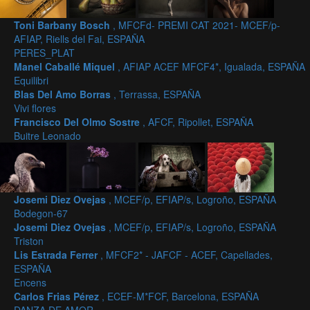
Toni Barbany Bosch
, MFCFd- PREMI CAT 2021- MCEF/p-
AFIAP, Riells del Fai, ESPAÑA
PERES_PLAT
Manel Caballé Miquel
, AFIAP ACEF MFCF4*, Igualada, ESPAÑA
Equilibri
Blas Del Amo Borras
, Terrassa, ESPAÑA
Vivi flores
Francisco Del Olmo Sostre
, AFCF, Ripollet, ESPAÑA
Buitre Leonado
Josemi Diez Ovejas
, MCEF/p, EFIAP/s, Logroño, ESPAÑA
Bodegon-67
Josemi Diez Ovejas
, MCEF/p, EFIAP/s, Logroño, ESPAÑA
Triston
Lis Estrada Ferrer
, MFCF2* - JAFCF - ACEF, Capellades,
ESPAÑA
Encens
Carlos Frias Pérez
, ECEF-M*FCF, Barcelona, ESPAÑA