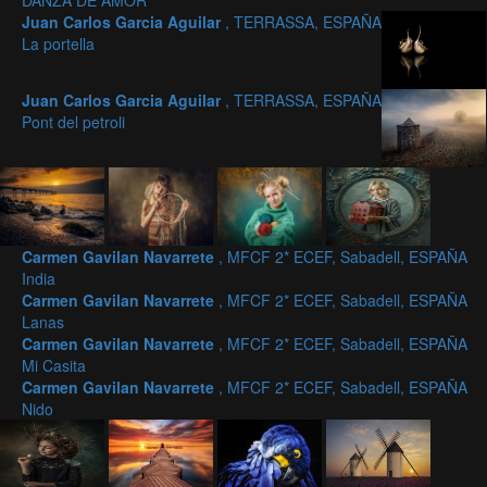
DANZA DE AMOR
Juan Carlos Garcia Aguilar
, TERRASSA, ESPAÑA
La portella
Juan Carlos Garcia Aguilar
, TERRASSA, ESPAÑA
Pont del petroli
Carmen Gavilan Navarrete
, MFCF 2* ECEF, Sabadell, ESPAÑA
India
Carmen Gavilan Navarrete
, MFCF 2* ECEF, Sabadell, ESPAÑA
Lanas
Carmen Gavilan Navarrete
, MFCF 2* ECEF, Sabadell, ESPAÑA
Mi Casita
Carmen Gavilan Navarrete
, MFCF 2* ECEF, Sabadell, ESPAÑA
Nido