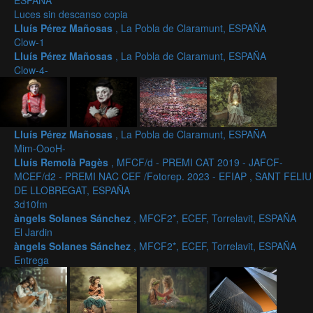
ESPAÑA
Luces sin descanso copia
Lluís Pérez Mañosas
, La Pobla de Claramunt, ESPAÑA
Clow-1
Lluís Pérez Mañosas
, La Pobla de Claramunt, ESPAÑA
Clow-4-
Lluís Pérez Mañosas
, La Pobla de Claramunt, ESPAÑA
Mim-OooH-
Lluís Remolà Pagès
, MFCF/d - PREMI CAT 2019 - JAFCF-
MCEF/d2 - PREMI NAC CEF /Fotorep. 2023 - EFIAP , SANT FELIU
DE LLOBREGAT, ESPAÑA
3d10fm
àngels Solanes Sánchez
, MFCF2*, ECEF, Torrelavit, ESPAÑA
El Jardin
àngels Solanes Sánchez
, MFCF2*, ECEF, Torrelavit, ESPAÑA
Entrega