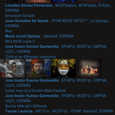
Lourdes Gómez Fernández
, MCEFplatino, MFAFplata, El Ejido,
ESPAÑA
Amanecer Dorado
Jose González De Sande
, EFIAP-MCEF-MFCF***, La Garriga,
ESPAÑA
Blau
Maria Jovell Dalmau
, Sabadell, ESPAÑA
MOLINOS copia 2
Joxe Inazio Kuesta Garmendia
, EFIAP/p, MCEF/pl, GMPSA,
LEZO, ESPAÑA
Child at an Ethiopian ceremony
Joxe Inazio Kuesta Garmendia
, EFIAP/p, MCEF/pl, GMPSA,
LEZO, ESPAÑA
Indian man at a Kumbh Mela Festival
Joxe Inazio Kuesta Garmendia
, EFIAP/p, MCEF/pl, GMPSA,
LEZO, ESPAÑA
Surma tribe girl-I-Ethiopia
Txema Lacunza
, MFCF/d - MCEF/d2 - EFIAP, Sabadell, ESPAÑA