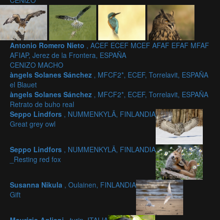
CENIZO
Antonio Romero Nieto
, ACEF ECEF MCEF AFAF EFAF MFAF
AFIAP, Jerez de la Frontera, ESPAÑA
CENIZO MACHO
àngels Solanes Sánchez
, MFCF2*, ECEF, Torrelavit, ESPAÑA
el Blauet
àngels Solanes Sánchez
, MFCF2*, ECEF, Torrelavit, ESPAÑA
Retrato de buho real
Seppo Lindfors
, NUMMENKYLÄ, FINLANDIA
Great grey owl
Seppo Lindfors
, NUMMENKYLÄ, FINLANDIA
_Resting red fox
Susanna Nikula
, Oulainen, FINLANDIA
Gift