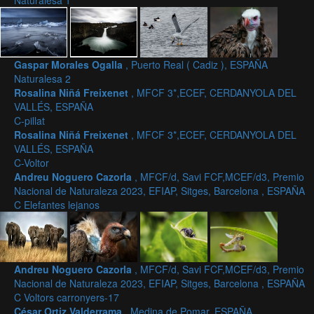
Naturalesa 1
Gaspar Morales Ogalla
, Puerto Real ( Cadiz ), ESPAÑA
Naturalesa 2
Rosalina Niñá Freixenet
, MFCF 3*,ECEF, CERDANYOLA DEL
VALLÉS, ESPAÑA
C-pillat
Rosalina Niñá Freixenet
, MFCF 3*,ECEF, CERDANYOLA DEL
VALLÉS, ESPAÑA
C-Voltor
Andreu Noguero Cazorla
, MFCF/d, Savi FCF,MCEF/d3, Premio
Nacional de Naturaleza 2023, EFIAP, Sitges, Barcelona , ESPAÑA
C Elefantes lejanos
Andreu Noguero Cazorla
, MFCF/d, Savi FCF,MCEF/d3, Premio
Nacional de Naturaleza 2023, EFIAP, Sitges, Barcelona , ESPAÑA
C Voltors carronyers-17
César Ortiz Valderrama
, Medina de Pomar, ESPAÑA