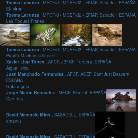
Txema Lacunza
, MFCF/d - MCEF/d2 - EFIAP, Sabadell, ESPAÑA
El-miron
Txema Lacunza
, MFCF/d - MCEF/d2 - EFIAP, Sabadell, ESPAÑA
Les Roques Planes
Txema Lacunza
, MFCF/d - MCEF/d2 - EFIAP, Sabadell, ESPAÑA
Papilio-Machaon-de-perfil
Xavier Llop Torres
, AFCF, JBFCF, Tordera, ESPAÑA
Aigua i vida
Juan Manchado Fernandez
, AFCF, ACEF, Sant Just Desvern,
ESPAÑA
Gota a gota
Jorge Martín Bermúdez
, MFCF, Ripollet, ESPAÑA
Cap roig
David Matencio Miret
, SABADELL, ESPAÑA
amantis
David Matencio Miret
, SABADELL, ESPAÑA