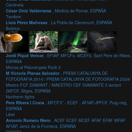
Centinela
César Ortiz Valderrama
, Medina de Pomar, ESPAÑA
Tandem
Lluís Pérez Mañosas
, La Pobla de Claramunt, ESPAÑA
Boletus
Jordi Piqué Vericat
, EFIAP, MFCFo, MCEFb, Sant Pere de Ribes,
ESPAÑA
Monos al Pidurangala Rock 3
M Victoria Planas Salvador
, PREMI CATALUNYA DE
FOTOGRAFIA 2014 / PREMI CATALUNYA DE FOTOGRAFIA 2024/
Mestre FCF DIAMANT / MAESTRO CEF DIAMANTE 3 iamant
(MFCF, Sitges, ESPAÑA
Northerm lights
Pere Ribera I Costa
, MFCF3* - ECEF - AFIAP-JPFCF, Puig-reig,
ESPAÑA
Libel
Antonio Romero Nieto
, ACEF ECEF MCEF AFAF EFAF MFAF
AFIAP, Jerez de la Frontera, ESPAÑA