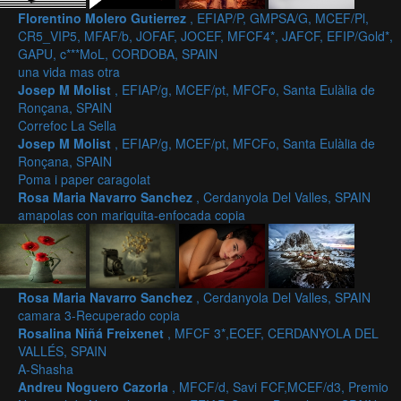
Florentino Molero Gutierrez
, EFIAP/P, GMPSA/G, MCEF/Pl,
CR5_VIP5, MFAF/b, JOFAF, JOCEF, MFCF4*, JAFCF, EFIP/Gold*,
GAPU, c***MoL, CORDOBA, SPAIN
una vida mas otra
Josep M Molist
, EFIAP/g, MCEF/pt, MFCFo, Santa Eulàlia de
Ronçana, SPAIN
Correfoc La Sella
Josep M Molist
, EFIAP/g, MCEF/pt, MFCFo, Santa Eulàlia de
Ronçana, SPAIN
Poma i paper caragolat
Rosa Maria Navarro Sanchez
, Cerdanyola Del Valles, SPAIN
amapolas con mariquita-enfocada copia
Rosa Maria Navarro Sanchez
, Cerdanyola Del Valles, SPAIN
camara 3-Recuperado copia
Rosalina Niñá Freixenet
, MFCF 3*,ECEF, CERDANYOLA DEL
VALLÉS, SPAIN
A-Shasha
Andreu Noguero Cazorla
, MFCF/d, Savi FCF,MCEF/d3, Premio