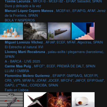
Txema Lacunza
, MFCF/d - MCEF/d2 - EFIAP, Sabadell, SPAIN
Duro y delicado a la vez
Manuel López Cepero Mateos
, MCEF/d1, EFIAP/G, AFAF, Jerez
de la Frontera, SPAIN
BOLA Y NISPEROS
Miguel Lorenzo Vílchez
, AFIAP, ECEF, MFAF, Algeciras, SPAIN
El Estrecho al natural XVI
Llorenç Marti Rocabruna
, palau-solita i plegamans (barcelona),
SPAIN
A - BARCA - LIVE 2025
Carme Mas Puig
, MFCF*, ECEF, PREMIÀ DE DALT, SPAIN
LLUM I OMBRA
Florentino Molero Gutierrez
, EFIAP/P, GMPSA/G, MCEF/Pl,
CR5_VIP5, MFAF/b, JOFAF, JOCEF, MFCF4*, JAFCF, EFIP/Gold*,
GAPU, c***MoL, CORDOBA, SPAIN
Fado en Lisboa