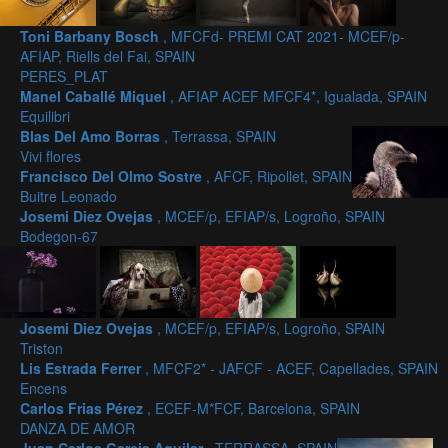
Toni Barbany Bosch
, MFCFd- PREMI CAT 2021- MCEF/p-
AFIAP, Riells del Fai, SPAIN
PERES_PLAT
Manel Caballé Miquel
, AFIAP ACEF MFCF4*, Igualada, SPAIN
Equilibri
Blas Del Amo Borras
, Terrassa, SPAIN
Vivi flores
Francisco Del Olmo Sostre
, AFCF, Ripollet, SPAIN
Buitre Leonado
Josemi Diez Ovejas
, MCEF/p, EFIAP/s, Logroño, SPAIN
Bodegon-67
Josemi Diez Ovejas
, MCEF/p, EFIAP/s, Logroño, SPAIN
Triston
Lis Estrada Ferrer
, MFCF2* - JAFCF - ACEF, Capellades, SPAIN
Encens
Carlos Frias Pérez
, ECEF-M*FCF, Barcelona, SPAIN
DANZA DE AMOR