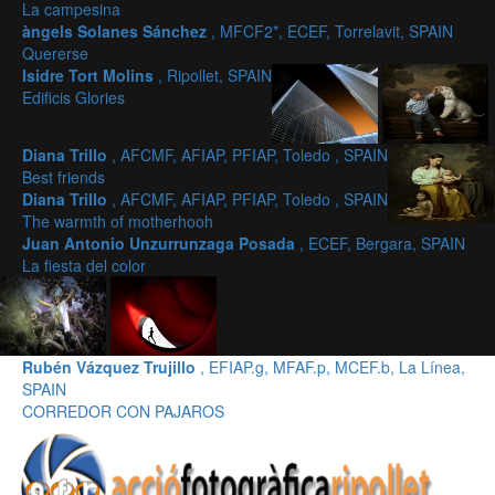
La campesina
àngels Solanes Sánchez
, MFCF2*, ECEF, Torrelavit, SPAIN
Quererse
Isidre Tort Molins
, Ripollet, SPAIN
Edificis Glories
Diana Trillo
, AFCMF, AFIAP, PFIAP, Toledo , SPAIN
Best friends
Diana Trillo
, AFCMF, AFIAP, PFIAP, Toledo , SPAIN
The warmth of motherhooh
Juan Antonio Unzurrunzaga Posada
, ECEF, Bergara, SPAIN
La fiesta del color
Rubén Vázquez Trujillo
, EFIAP.g, MFAF.p, MCEF.b, La Línea,
SPAIN
CORREDOR CON PAJAROS