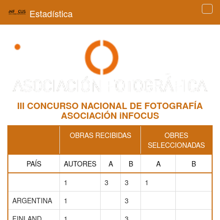
Estadística
Tog
navi
III CONCURSO NACIONAL DE FOTOGRAFÍA
ASOCIACIÓN iNFOCUS
OBRAS RECIBIDAS
OBRES
SELECCIONADAS
PAÍS
AUTORES
A
B
A
B
1
3
3
1
ARGENTINA
1
3
FINLAND
1
3