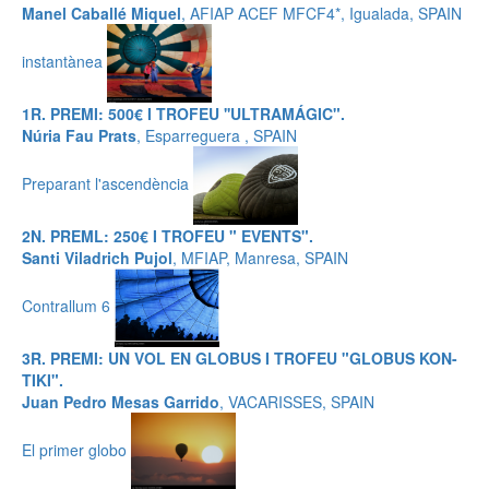
Manel Caballé Miquel
, AFIAP ACEF MFCF4*, Igualada, SPAIN
instantànea
1R. PREMI: 500€ I TROFEU ''ULTRAMÁGIC".
Núria Fau Prats
, Esparreguera , SPAIN
Preparant l'ascendència
2N. PREML: 250€ I TROFEU " EVENTS".
Santi Viladrich Pujol
, MFIAP, Manresa, SPAIN
Contrallum 6
3R. PREMI: UN VOL EN GLOBUS I TROFEU "GLOBUS KON-
TIKI".
Juan Pedro Mesas Garrido
, VACARISSES, SPAIN
El primer globo