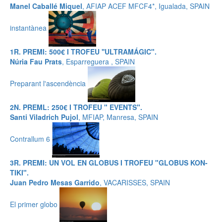
Manel Caballé Miquel
, AFIAP ACEF MFCF4*, Igualada, SPAIN
instantànea
1R. PREMI: 500€ I TROFEU ''ULTRAMÁGIC".
Núria Fau Prats
, Esparreguera , SPAIN
Preparant l'ascendència
2N. PREML: 250€ I TROFEU " EVENTS".
Santi Viladrich Pujol
, MFIAP, Manresa, SPAIN
Contrallum 6
3R. PREMI: UN VOL EN GLOBUS I TROFEU "GLOBUS KON-
TIKI".
Juan Pedro Mesas Garrido
, VACARISSES, SPAIN
El primer globo