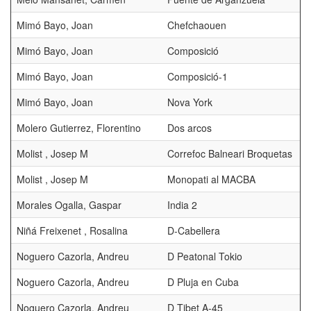
Mimó Bayo, Joan
Chefchaouen
Mimó Bayo, Joan
Composició
Mimó Bayo, Joan
Composició-1
Mimó Bayo, Joan
Nova York
Molero Gutierrez, Florentino
Dos arcos
Molist , Josep M
Correfoc Balneari Broquetas
Molist , Josep M
Monopati al MACBA
Morales Ogalla, Gaspar
India 2
Niñá Freixenet , Rosalina
D-Cabellera
Noguero Cazorla, Andreu
D Peatonal Tokio
Noguero Cazorla, Andreu
D Pluja en Cuba
Noguero Cazorla, Andreu
D Tibet A-45