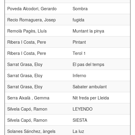
Poveda Alcodori, Gerardo
Sombra
Recio Romaguera, Josep
fugida
Remolà Pagès, Lluís
Muntant la pinya
Ribera I Costa, Pere
Pintant
Ribera I Costa, Pere
Terol 1
Sarrat Grasa, Eloy
El pas del temps
Sarrat Grasa, Eloy
Inferno
Sarrat Grasa, Eloy
Sabater ambulant
Serra Aixalà , Gemma
Nit freda per Lleida
Silvela Capó, Ramon
LEYENDO
Silvela Capó, Ramon
SIESTA
Solanes Sánchez, àngels
La luz