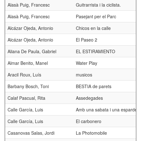
Alasà Puig, Francesc
Guitrarrista i la ciclista.
Alasà Puig, Francesc
Pasejant per el Parc
Alcázar Ojeda, Antonio
Chicos en la calle
Alcázar Ojeda, Antonio
El Paseo 2
Aliana De Paula, Gabriel
EL ESTIRAMIENTO
Almar Benito, Manel
Water Play
Aracil Roux, Luís
musicos
Barbany Bosch, Toni
BESTIA de parets
Calaf Pascual, Rita
Assedegades
Calle García, Luis
Amb una sabata i una esparden
Calle García, Luis
El carbonero
Casanovas Salas, Jordi
La Photomobile