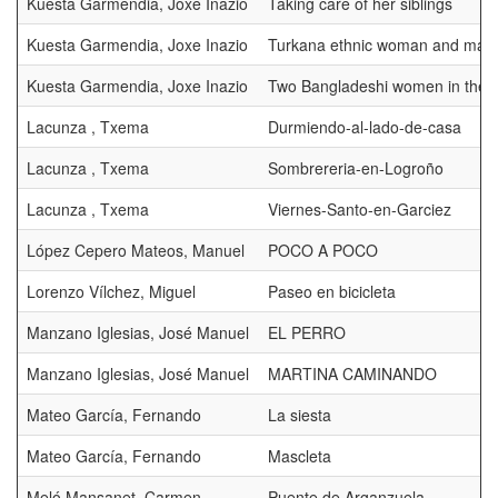
Kuesta Garmendia, Joxe Inazio
Taking care of her siblings
Kuesta Garmendia, Joxe Inazio
Turkana ethnic woman and man
Kuesta Garmendia, Joxe Inazio
Two Bangladeshi women in the s
Lacunza , Txema
Durmiendo-al-lado-de-casa
Lacunza , Txema
Sombrereria-en-Logroño
Lacunza , Txema
Viernes-Santo-en-Garciez
López Cepero Mateos, Manuel
POCO A POCO
Lorenzo Vílchez, Miguel
Paseo en bicicleta
Manzano Iglesias, José Manuel
EL PERRO
Manzano Iglesias, José Manuel
MARTINA CAMINANDO
Mateo García, Fernando
La siesta
Mateo García, Fernando
Mascleta
Meló Mansanet, Carmen
Puente de Arganzuela