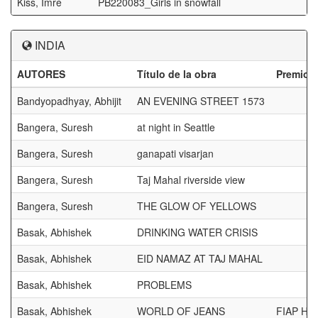
Kiss, Imre
PB220083_Girls in snowfall
INDIA
AUTORES
Título de la obra
Premios
Bandyopadhyay, Abhijit
AN EVENING STREET 1573
Bangera, Suresh
at night in Seattle
Bangera, Suresh
ganapati visarjan
Bangera, Suresh
Taj Mahal riverside view
Bangera, Suresh
THE GLOW OF YELLOWS
Basak, Abhishek
DRINKING WATER CRISIS
Basak, Abhishek
EID NAMAZ AT TAJ MAHAL
Basak, Abhishek
PROBLEMS
Basak, Abhishek
WORLD OF JEANS
FIAP H