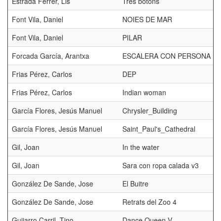
Estrada Ferrer, Lis
Tres botons
Font Vila, Daniel
NOIES DE MAR
Font Vila, Daniel
PILAR
Forcada García, Arantxa
ESCALERA CON PERSONA
Frias Pérez, Carlos
DEP
Frias Pérez, Carlos
Indian woman
García Flores, Jesús Manuel
Chrysler_Building
García Flores, Jesús Manuel
Saint_Paul's_Cathedral
Gil, Joan
In the water
Gil, Joan
Sara con ropa calada v3
González De Sande, Jose
El Buitre
González De Sande, Jose
Retrats del Zoo 4
Guijarro Carril, Tino
Dance Queen V