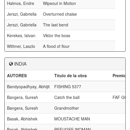
Halmos, Endre
Wipeout in Motion
Jerszi, Gabriella
Overturned chaise
Jerszi, Gabriella
The last bend
Kerekes, Istvan
Viktor the boss
Wittmer, Laszlo
A flood of flour
INDIA
AUTORES
Título de la obra
Premios
Bandyopadhyay, Abhijit
FISHING 5377
Bangera, Suresh
Catch the ball
FAF GO
Bangera, Suresh
Grandmother
Basak, Abhishek
MOUSTACHE MAN
Basak, Abhishek
REFUGEE WOMAN