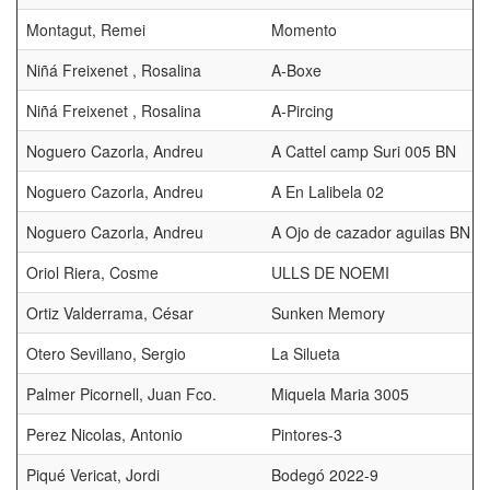
Montagut, Remei
Momento
Niñá Freixenet , Rosalina
A-Boxe
Niñá Freixenet , Rosalina
A-Pircing
Noguero Cazorla, Andreu
A Cattel camp Suri 005 BN
Noguero Cazorla, Andreu
A En Lalibela 02
Noguero Cazorla, Andreu
A Ojo de cazador aguilas BN
Oriol Riera, Cosme
ULLS DE NOEMI
Ortiz Valderrama, César
Sunken Memory
Otero Sevillano, Sergio
La Silueta
Palmer Picornell, Juan Fco.
Miquela Maria 3005
Perez Nicolas, Antonio
Pintores-3
Piqué Vericat, Jordi
Bodegó 2022-9