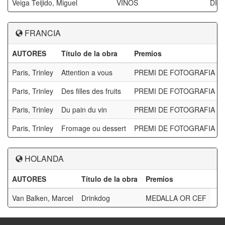
Veiga Teijido, Miguel
VINOS
DIP
FRANCIA
AUTORES
Título de la obra
Premios
Paris, Trinley
Attention a vous
PREMI DE FOTOGRAFIA PR
Paris, Trinley
Des filles des fruits
PREMI DE FOTOGRAFIA PR
Paris, Trinley
Du pain du vin
PREMI DE FOTOGRAFIA PR
Paris, Trinley
Fromage ou dessert
PREMI DE FOTOGRAFIA PR
HOLANDA
AUTORES
Título de la obra
Premios
Van Balken, Marcel
Drinkdog
MEDALLA OR CEF