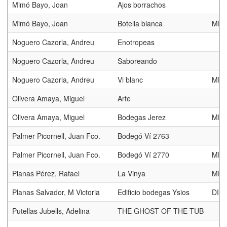
Mimó Bayo, Joan
Ajos borrachos
Mimó Bayo, Joan
Botella blanca
MEN
Noguero Cazorla, Andreu
Enotropeas
Noguero Cazorla, Andreu
Saboreando
Noguero Cazorla, Andreu
Vi blanc
MEN
Olivera Amaya, Miguel
Arte
Olivera Amaya, Miguel
Bodegas Jerez
MEN
Palmer Picornell, Juan Fco.
Bodegó Ví 2763
Palmer Picornell, Juan Fco.
Bodegó Ví 2770
MEN
Planas Pérez, Rafael
La Vinya
MEN
Planas Salvador, M Victoria
Edificio bodegas Ysios
DIP
Putellas Jubells, Adelina
THE GHOST OF THE TUB