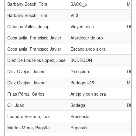
Barbany Bosch, Toni
BACO_5
MIL
Barbany Bosch, Toni
VI-3
Catasus Valles, Josep
Vinyes rojes
DIP
Coca ávila, Francisco Javier
Atardecer de oro
Coca ávila, Francisco Javier
Escanciando sidra
Díez De Los Ríos López, José
BODEGON
Diez Ovejas, Josemi
2 si quiero
DIP
Diez Ovejas, Josemi
Bodegon-25
MED
Frias Pérez, Carlos
Añejo y con solera
Gil, Joan
Bodega
DIP
Leandro Serrano, Luis
Presencia
Martos Mena, Paquita
Reposa'n