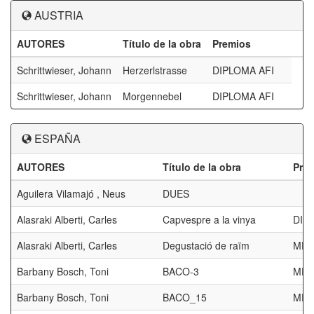
AUSTRIA
AUTORES
Título de la obra
Premios
Schrittwieser, Johann
Herzerlstrasse
DIPLOMA AFI
Schrittwieser, Johann
Morgennebel
DIPLOMA AFI
ESPAÑA
AUTORES
Título de la obra
Pre
Aguilera Vilamajó , Neus
DUES
Alasraki Alberti, Carles
Capvespre a la vinya
DIP
Alasraki Alberti, Carles
Degustació de raïm
MEN
Barbany Bosch, Toni
BACO-3
MEN
Barbany Bosch, Toni
BACO_15
MED