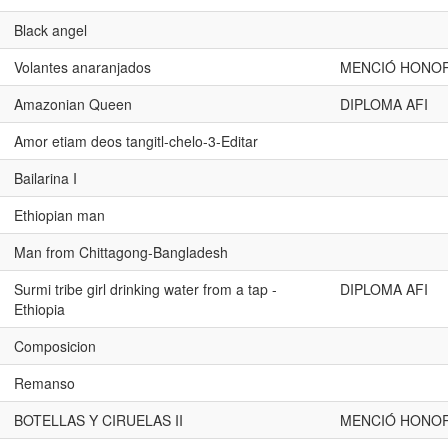
Black angel
Volantes anaranjados
MENCIÓ HONOR
Amazonian Queen
DIPLOMA AFI
Amor etiam deos tangitl-chelo-3-Editar
Bailarina I
Ethiopian man
Man from Chittagong-Bangladesh
Surmi tribe girl drinking water from a tap -
DIPLOMA AFI
Ethiopia
Composicion
Remanso
BOTELLAS Y CIRUELAS II
MENCIÓ HONOR