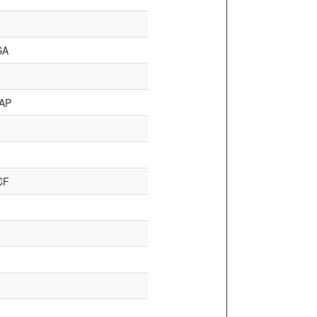
SA
AP
CF