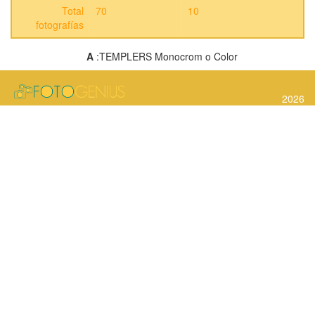
Total
70
10
fotografías
A
:TEMPLERS Monocrom o Color
2026