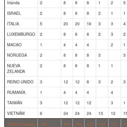
Irlanda
2
8
8
8
1
2
5
ISRAEL
2
8
8
8
2
1
1
ITALIA
5
20
20
16
3
3
4
LUXEMBURGO
2
8
8
8
2
3
2
MACAO
1
4
4
4
2
1
NORUEGA
2
8
8
8
3
3
NUEVA
2
8
8
8
1
1
ZELANDA
REINO UNIDO
3
12
12
8
3
2
3
RUMANÍA
1
4
4
4
4
TAIWÁN
3
12
12
12
3
1
VIETNÁM
6
24
24
24
13
12
1
Total 26 paises
128
494
504
457
124
127
1