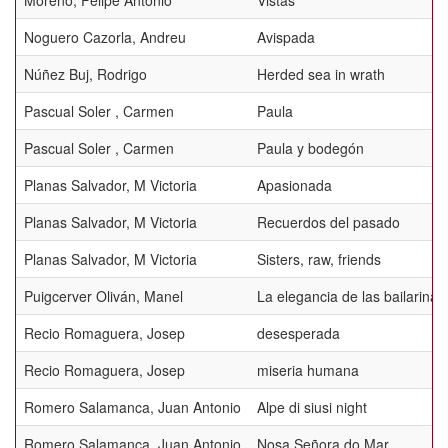
Moreno, Felipe Antonio
Vistas
Noguero Cazorla, Andreu
Avispada
Núñez Buj, Rodrigo
Herded sea in wrath
Pascual Soler , Carmen
Paula
Pascual Soler , Carmen
Paula y bodegón
Planas Salvador, M Victoria
Apasionada
Planas Salvador, M Victoria
Recuerdos del pasado
Planas Salvador, M Victoria
Sisters, raw, friends
Puigcerver Oliván, Manel
La elegancia de las bailarinas
Recio Romaguera, Josep
desesperada
Recio Romaguera, Josep
miseria humana
Romero Salamanca, Juan Antonio
Alpe di siusi night
Romero Salamanca, Juan Antonio
Nosa Señora do Mar.