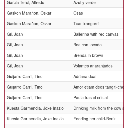
Garcia Terol, Alfredo
Azul y verde
Gaskon Marañon, Oskar
Osas
Gaskon Marañon, Oskar
Txantxangorri
Gil, Joan
Ballerina with red canvas
Gil, Joan
Bea con tocado
Gil, Joan
Brenda in brown
Gil, Joan
Volantes anaranjados
Guijarro Carril, Tino
Adriana dual
Guijarro Carril, Tino
Amor etiam deos tangitl-chelo
Guijarro Carril, Tino
Paula tras el cristal
Kuesta Garmendia, Joxe Inazio
Drinking milk from the cow s 
Kuesta Garmendia, Joxe Inazio
Feeding her child-Benin