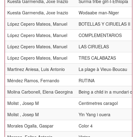
Kuesta Garmendia, Joxe Inazio
Surma tribe girl-I-Ethiopia
Kuesta Garmendia, Joxe Inazio
Wodaabe man-Niger
López Cepero Mateos, Manuel
BOTELLAS Y CIRUELAS II
López Cepero Mateos, Manuel
COMPLEMENTARIOS
López Cepero Mateos, Manuel
LAS CIRUELAS
López Cepero Mateos, Manuel
TRES CALABAZAS
Martinez Aniesa, Luis Antonio
La plage à Vieux-Boucau
Méndez Ramos, Fernando
RUTINA
Molina Carbonell, Elena Georgina
Being a child in a mundari c
Molist , Josep M
Centimetres caragol
Molist , Josep M
Yin Yang i ouera
Morales Ogalla, Gaspar
Color 4