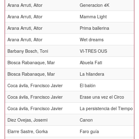
Arana Arruti, Aitor
Generacion 4K
Arana Arruti, Aitor
Mamma Light
Arana Arruti, Aitor
Prima ballerina
Arana Arruti, Aitor
Wet dreams
Barbany Bosch, Toni
VI-TRES OUS
Biosca Rabanaque, Mar
Abuela Fati
Biosca Rabanaque, Mar
La hilandera
Coca ávila, Francisco Javier
El balón
Coca ávila, Francisco Javier
Erase una vez el Circo
Coca ávila, Francisco Javier
La persistencia del Tiempo
Diez Ovejas, Josemi
Canon
Elarre Sastre, Gorka
Faro guía