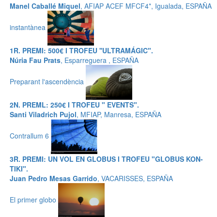
Manel Caballé Miquel
, AFIAP ACEF MFCF4*, Igualada, ESPAÑA
instantànea
1R. PREMI: 500€ I TROFEU ''ULTRAMÁGIC".
Núria Fau Prats
, Esparreguera , ESPAÑA
Preparant l'ascendència
2N. PREML: 250€ I TROFEU " EVENTS".
Santi Viladrich Pujol
, MFIAP, Manresa, ESPAÑA
Contrallum 6
3R. PREMI: UN VOL EN GLOBUS I TROFEU "GLOBUS KON-
TIKI".
Juan Pedro Mesas Garrido
, VACARISSES, ESPAÑA
El primer globo