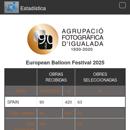
Estadística
Tog
navi
European Balloon Festival 2025
OBRAS
OBRES
RECIBIDAS
SELECCIONADAS
PAÍS
AUTORES
A
A
SPAIN
90
420
63
Total 1 paises
90
420
63
Total
420
63
fotografías