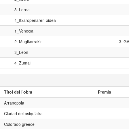
3_Lorea
4_Itxaropenaren bidea
1_Venecia
2_Mugikorrakin
3. G
3_León
4_Zumai
Títol del l'obra
Premis
Arranopola
Ciudad del psiquiatra
Colorado greece