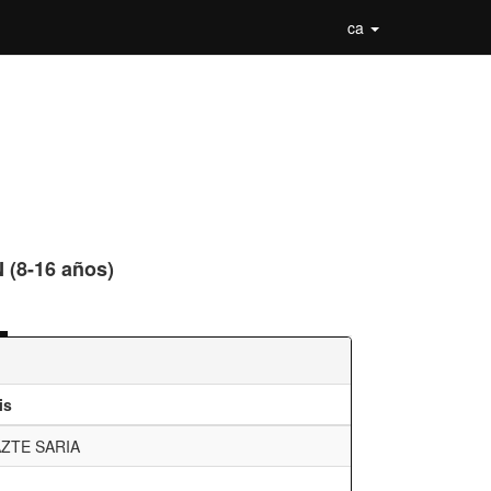
ca
 (8-16 años)
is
AZTE SARIA