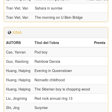
Tran Viet, Van
Sahara in sunrise
Tran Viet, Van
The morning on U Bein Bridge
XINA
AUTORS
Títol del l'obra
Premis
Cao, Yanran
Pod boy
Guo, Xiaolong
Rainbow Danxia
Huang, Haiping
Evening in Queenstown
Huang, Haiping
Nomadic childhood
Huang, Haiping
The Siberian boy is chopping wood
Liu, Jingming
Red rock annual ring 13
Shi, Jing
Surprise