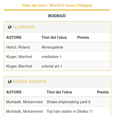
Visió del món / World in focus (Viatges)
BODEGÒ
ALEMANYA
AUTORS
Títol del l'obra
Premis
Heinzl, Roland
Ahnengalerie
Kluger, Manfred
meditative-1
Kluger, Manfred
oriental art-1
ARÀBIA SAUDITA
AUTORS
Títol del l'obra
Premis
Muhtasib, Mohammed
Dhaka shipbreaking yard 9
Muhtasib, Mohammed
Toji train station in Dhaka 17