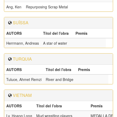
Ang, Ken
Repurposing Scrap Metal
SUÏSSA
AUTORS
Títol del l'obra
Premis
Herrmann, Andreas
A star of water
TURQUIA
AUTORS
Títol del l'obra
Premis
Tuluce, Ahmet Remzi
River and Bridge
VIETNAM
AUTORS
Títol del l'obra
Premis
Ly, Hoang Long
Mud wrestling players
MEDALLA DE B