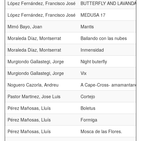
López Fernández, Francisco José
BUTTERFLY AND LAVANDA
López Fernández, Francisco José
MEDUSA 17
Mimó Bayo, Joan
Mantis
Moraleda Díaz, Montserrat
Bailando con las nubes
Moraleda Díaz, Montserrat
Inmensidad
Murgiondo Gallastegi, Jorge
Night buterfly
Murgiondo Gallastegi, Jorge
Vix
Noguero Cazorla, Andreu
A Cape-Cross- amamantando
Pastor Martinez, Jose Luis
Cortejo
Pérez Mañosas, Lluís
Boletus
Pérez Mañosas, Lluís
Formiga
Pérez Mañosas, Lluís
Mosca de las Flores.