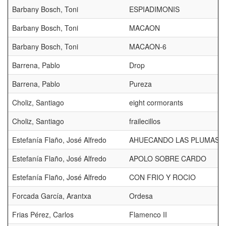
Barbany Bosch, Toni
ESPIADIMONIS
Barbany Bosch, Toni
MACAON
Barbany Bosch, Toni
MACAON-6
Barrena, Pablo
Drop
Barrena, Pablo
Pureza
Choliz, Santiago
eight cormorants
Choliz, Santiago
frailecillos
Estefanía Flaño, José Alfredo
AHUECANDO LAS PLUMAS
Estefanía Flaño, José Alfredo
APOLO SOBRE CARDO
Estefanía Flaño, José Alfredo
CON FRIO Y ROCIO
Forcada García, Arantxa
Ordesa
Frias Pérez, Carlos
Flamenco II