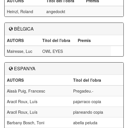
AUTORS
Títol del l'obra
Premis
Heinzl, Roland
angedockt
BÈLGICA
AUTORS
Títol del l'obra
Premis
Mairesse, Luc
OWL EYES
ESPANYA
AUTORS
Títol del l'obra
Alasà Puig, Francesc
Pregadeu.-
Aracil Roux, Luís
pajarraco copia
Aracil Roux, Luís
planeando copia
Barbany Bosch, Toni
abella peluda