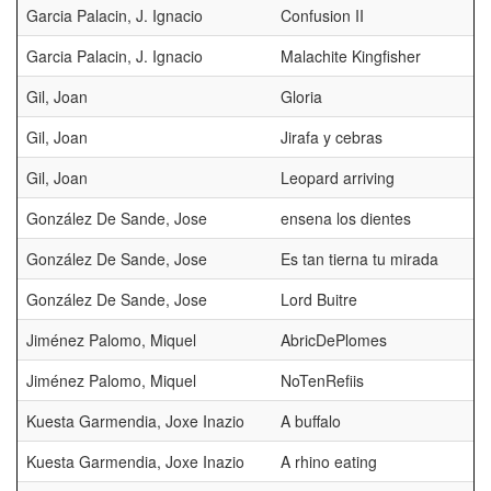
Garcia Palacin, J. Ignacio
Confusion II
Garcia Palacin, J. Ignacio
Malachite Kingfisher
Gil, Joan
Gloria
Gil, Joan
Jirafa y cebras
Gil, Joan
Leopard arriving
González De Sande, Jose
ensena los dientes
González De Sande, Jose
Es tan tierna tu mirada
González De Sande, Jose
Lord Buitre
Jiménez Palomo, Miquel
AbricDePlomes
Jiménez Palomo, Miquel
NoTenRefiis
Kuesta Garmendia, Joxe Inazio
A buffalo
Kuesta Garmendia, Joxe Inazio
A rhino eating