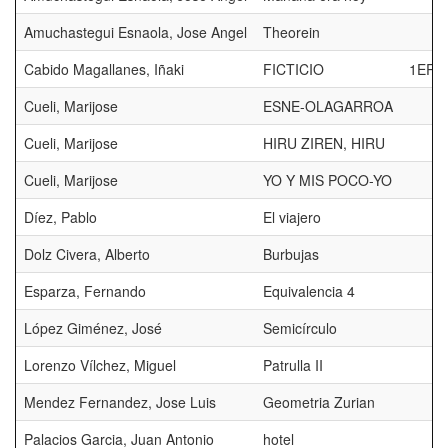
Amuchastegui Esnaola, Jose Angel
Theorein
Cabido Magallanes, Iñaki
FICTICIO
1ER 
Cueli, Marijose
ESNE-OLAGARROA
Cueli, Marijose
HIRU ZIREN, HIRU
Cueli, Marijose
YO Y MIS POCO-YO
Díez, Pablo
El viajero
Dolz Civera, Alberto
Burbujas
Esparza, Fernando
Equivalencia 4
López Giménez, José
Semicírculo
Lorenzo Vílchez, Miguel
Patrulla II
Mendez Fernandez, Jose Luis
Geometria Zurian
Palacios Garcia, Juan Antonio
hotel