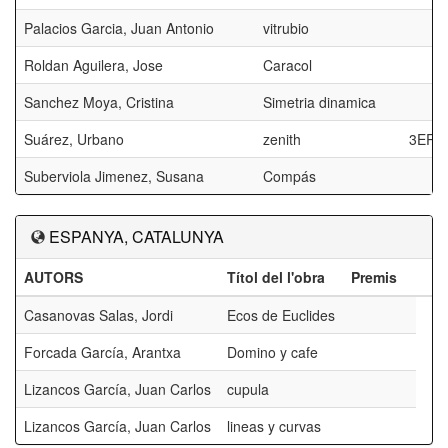
Palacios Garcia, Juan Antonio
vitrubio
Roldan Aguilera, Jose
Caracol
Sanchez Moya, Cristina
Simetria dinamica
Suárez, Urbano
zenith
3ER 
Suberviola Jimenez, Susana
Compás
ESPANYA, CATALUNYA
AUTORS
Títol del l'obra
Premis
Casanovas Salas, Jordi
Ecos de Euclides
Forcada García, Arantxa
Domino y cafe
Lizancos García, Juan Carlos
cupula
Lizancos García, Juan Carlos
lineas y curvas