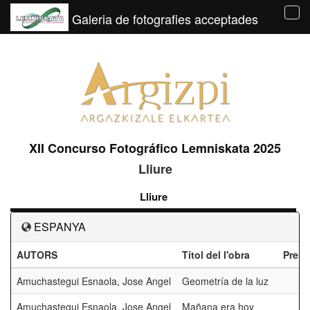
Galeria de fotografies acceptades
Tog
navi
XII Concurso Fotográfico Lemniskata 2025
Lliure
Lliure
ESPANYA
AUTORS
Títol del l'obra
Premi
Amuchastegui Esnaola, Jose Angel
Geometría de la luz
Amuchastegui Esnaola, Jose Angel
Mañana era hoy