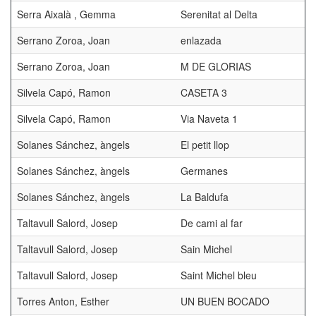
Serra Aixalà , Gemma
Serenitat al Delta
Serrano Zoroa, Joan
enlazada
Serrano Zoroa, Joan
M DE GLORIAS
Silvela Capó, Ramon
CASETA 3
Silvela Capó, Ramon
Via Naveta 1
Solanes Sánchez, àngels
El petit llop
Solanes Sánchez, àngels
Germanes
Solanes Sánchez, àngels
La Baldufa
Taltavull Salord, Josep
De cami al far
Taltavull Salord, Josep
Sain Michel
Taltavull Salord, Josep
Saint Michel bleu
Torres Anton, Esther
UN BUEN BOCADO