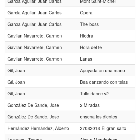
Garcia Aguilar, Juan Carlos
Mont Saint-Michel
Garcia Aguilar, Juan Carlos
Opera
Garcia Aguilar, Juan Carlos
The-boss
Gavilan Navarrete, Carmen
Hiedra
Gavilan Navarrete, Carmen
Hora del te
Gavilan Navarrete, Carmen
Lanas
Gil, Joan
Apoyada en una mano
Gil, Joan
Bea danzando con telas
Gil, Joan
Tulle dance v2
González De Sande, Jose
2 Miradas
González De Sande, Jose
ensena los dientes
Hernández Hernández, Alberto
27082018-El gran salto
Lacunza , Txema
Ajos-y-Mandarinas