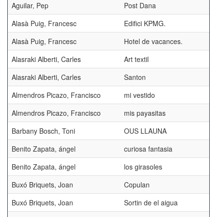
Aguilar, Pep
Post Dana
Alasà Puig, Francesc
Edifici KPMG.
Alasà Puig, Francesc
Hotel de vacances.
Alasraki Alberti, Carles
Art textil
Alasraki Alberti, Carles
Santon
Almendros Picazo, Francisco
mi vestido
Almendros Picazo, Francisco
mis payasitas
Barbany Bosch, Toni
OUS LLAUNA
Benito Zapata, ángel
curiosa fantasia
Benito Zapata, ángel
los girasoles
Buxó Briquets, Joan
Copulan
Buxó Briquets, Joan
Sortin de el aigua