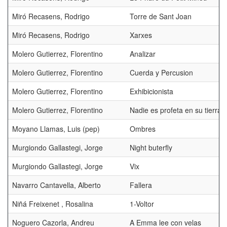
Miró Recasens, Rodrigo
Torre de Sant Joan
Miró Recasens, Rodrigo
Xarxes
Molero Gutierrez, Florentino
Analizar
Molero Gutierrez, Florentino
Cuerda y Percusion
Molero Gutierrez, Florentino
Exhibicionista
Molero Gutierrez, Florentino
Nadie es profeta en su tierra
Moyano Llamas, Luis (pep)
Ombres
Murgiondo Gallastegi, Jorge
Night buterfly
Murgiondo Gallastegi, Jorge
Vix
Navarro Cantavella, Alberto
Fallera
Niñá Freixenet , Rosalina
1-Voltor
Noguero Cazorla, Andreu
A Emma lee con velas