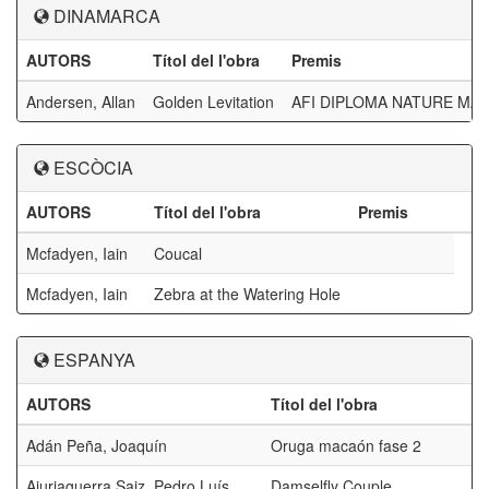
DINAMARCA
AUTORS
Títol del l'obra
Premis
Andersen, Allan
Golden Levitation
AFI DIPLOMA NATURE MA
ESCÒCIA
AUTORS
Títol del l'obra
Premis
Mcfadyen, Iain
Coucal
Mcfadyen, Iain
Zebra at the Watering Hole
ESPANYA
AUTORS
Títol del l'obra
Adán Peña, Joaquín
Oruga macaón fase 2
Ajuriaguerra Saiz, Pedro Luís
Damselfly Couple