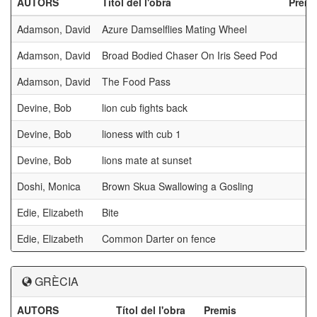
AUTORS
Títol del l'obra
Premi
Adamson, David
Azure Damselflies Mating Wheel
Adamson, David
Broad Bodied Chaser On Iris Seed Pod
Adamson, David
The Food Pass
Devine, Bob
lion cub fights back
Devine, Bob
lioness with cub 1
Devine, Bob
lions mate at sunset
Doshi, Monica
Brown Skua Swallowing a Gosling
Edie, Elizabeth
Bite
Edie, Elizabeth
Common Darter on fence
GRÈCIA
AUTORS
Títol del l'obra
Premis