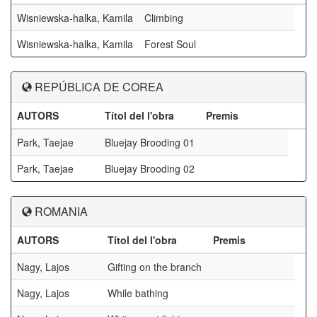
Wisniewska-halka, Kamila
Climbing
Wisniewska-halka, Kamila
Forest Soul
REPÚBLICA DE COREA
AUTORS
Títol del l'obra
Premis
Park, Taejae
Bluejay Brooding 01
Park, Taejae
Bluejay Brooding 02
ROMANIA
AUTORS
Títol del l'obra
Premis
Nagy, Lajos
Gifting on the branch
Nagy, Lajos
While bathing