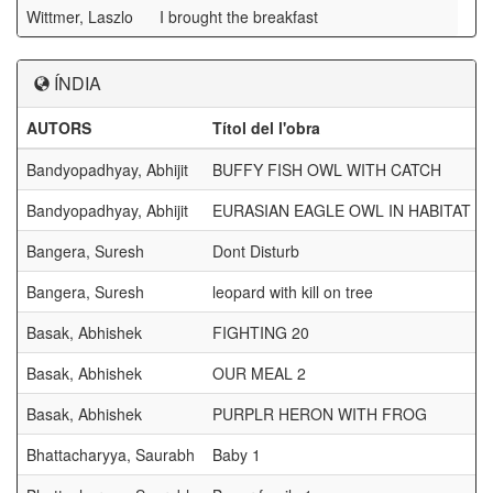
Wittmer, Laszlo
I brought the breakfast
ÍNDIA
AUTORS
Títol del l'obra
Bandyopadhyay, Abhijit
BUFFY FISH OWL WITH CATCH
Bandyopadhyay, Abhijit
EURASIAN EAGLE OWL IN HABITAT 7
Bangera, Suresh
Dont Disturb
Bangera, Suresh
leopard with kill on tree
Basak, Abhishek
FIGHTING 20
Basak, Abhishek
OUR MEAL 2
Basak, Abhishek
PURPLR HERON WITH FROG
Bhattacharyya, Saurabh
Baby 1