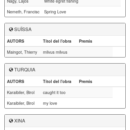
Nagy, Lajos
White egret fishing
Nemeth, Francisc
Spring Love
SUÏSSA
AUTORS
Títol del l'obra
Premis
Maingot, Thierry
milvus milvus
TURQUIA
AUTORS
Títol del l'obra
Premis
Karaibiler, Birol
caught it too
Karaibiler, Birol
my love
XINA