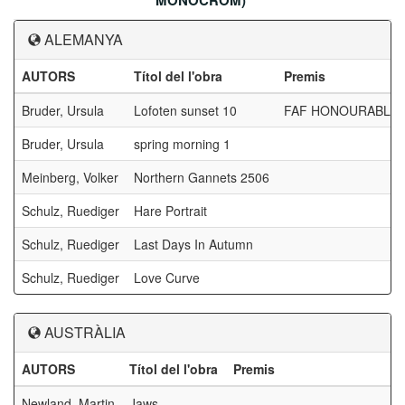
MONOCROM)
ALEMANYA
AUTORS
Títol del l'obra
Premis
Bruder, Ursula
Lofoten sunset 10
FAF HONOURABLE 
Bruder, Ursula
spring morning 1
Meinberg, Volker
Northern Gannets 2506
Schulz, Ruediger
Hare Portrait
Schulz, Ruediger
Last Days In Autumn
Schulz, Ruediger
Love Curve
AUSTRÀLIA
AUTORS
Títol del l'obra
Premis
Newland, Martin
Jaws