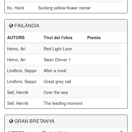
Ko, Hank
Sucking yellow flower nectar
FINLÀNDIA
AUTORS
Títol del l'obra
Premis
Heino, Ari
Red Light Loon
Heino, Ari
Swan Dinner 1
Lindfors, Seppo
After a meal
Lindfors, Seppo
Great grey owl
Sell, Henrik
Over the sea
Sell, Henrik
The feeding moment
GRAN BRETANYA