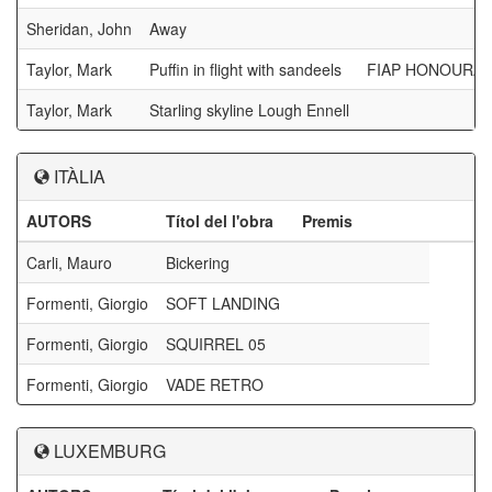
Sheridan, John
Away
Taylor, Mark
Puffin in flight with sandeels
FIAP HONOURAB
Taylor, Mark
Starling skyline Lough Ennell
ITÀLIA
AUTORS
Títol del l'obra
Premis
Carli, Mauro
Bickering
Formenti, Giorgio
SOFT LANDING
Formenti, Giorgio
SQUIRREL 05
Formenti, Giorgio
VADE RETRO
LUXEMBURG