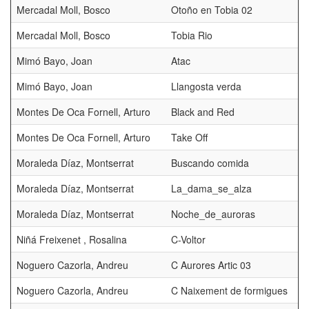
Mercadal Moll, Bosco
Otoño en Tobia 02
Mercadal Moll, Bosco
Tobia Rio
Mimó Bayo, Joan
Atac
Mimó Bayo, Joan
Llangosta verda
Montes De Oca Fornell, Arturo
Black and Red
Montes De Oca Fornell, Arturo
Take Off
Moraleda Díaz, Montserrat
Buscando comida
Moraleda Díaz, Montserrat
La_dama_se_alza
Moraleda Díaz, Montserrat
Noche_de_auroras
Niñá Freixenet , Rosalina
C-Voltor
Noguero Cazorla, Andreu
C Aurores Artic 03
Noguero Cazorla, Andreu
C Naixement de formigues