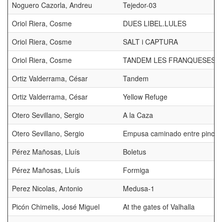
Noguero Cazorla, Andreu
Tejedor-03
Oriol Riera, Cosme
DUES LIBEL.LULES
Oriol Riera, Cosme
SALT i CAPTURA
Oriol Riera, Cosme
TANDEM LES FRANQUESES
Ortiz Valderrama, César
Tandem
Ortiz Valderrama, César
Yellow Refuge
Otero Sevillano, Sergio
A la Caza
Otero Sevillano, Sergio
Empusa caminado entre pinch
Pérez Mañosas, Lluís
Boletus
Pérez Mañosas, Lluís
Formiga
Perez Nicolas, Antonio
Medusa-1
Picón Chimelis, José Miguel
At the gates of Valhalla