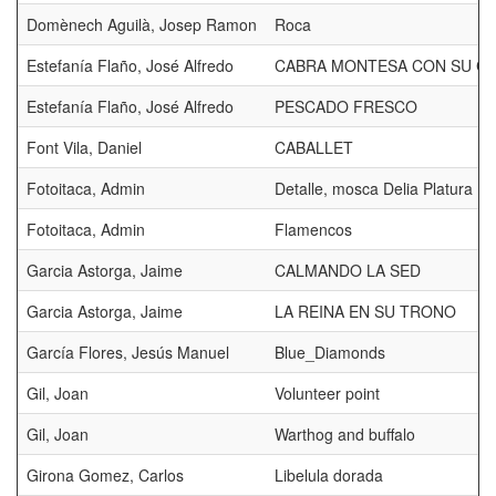
Domènech Aguilà, Josep Ramon
Roca
Estefanía Flaño, José Alfredo
CABRA MONTESA CON SU CR
Estefanía Flaño, José Alfredo
PESCADO FRESCO
Font Vila, Daniel
CABALLET
Fotoitaca, Admin
Detalle, mosca Delia Platura
Fotoitaca, Admin
Flamencos
Garcia Astorga, Jaime
CALMANDO LA SED
Garcia Astorga, Jaime
LA REINA EN SU TRONO
García Flores, Jesús Manuel
Blue_Diamonds
Gil, Joan
Volunteer point
Gil, Joan
Warthog and buffalo
Girona Gomez, Carlos
Libelula dorada