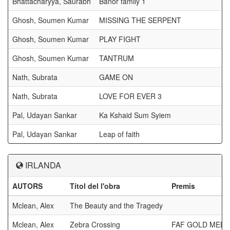
Bhattacharyya, Saurabh
Banor family 1
Ghosh, Soumen Kumar
MISSING THE SERPENT
Ghosh, Soumen Kumar
PLAY FIGHT
Ghosh, Soumen Kumar
TANTRUM
Nath, Subrata
GAME ON
Nath, Subrata
LOVE FOR EVER 3
Pal, Udayan Sankar
Ka Kshaid Sum Syiem
Pal, Udayan Sankar
Leap of faith
IRLANDA
AUTORS
Títol del l'obra
Premis
Mclean, Alex
The Beauty and the Tragedy
Mclean, Alex
Zebra Crossing
FAF GOLD MEDA