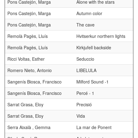
Pons Castejón, Marga
Alone with the stars
Pons Castejón, Marga
Autumn color
Pons Castejón, Marga
The cave
Remolà Pagès, Lluís
Hvitserkur northern lights
Remolà Pagès, Lluís
Kirkjufell backside
Ricci Voltas, Esther
Seduccio
Romero Nieto, Antonio
LIBELULA
Sangenís Biosca, Francisco
Milford Sound -1
Sangenís Biosca, Francisco
Percé - 1
Sarrat Grasa, Eloy
Precisió
Sarrat Grasa, Eloy
Vida
Serra Aixalà , Gemma
La mar de Ponent