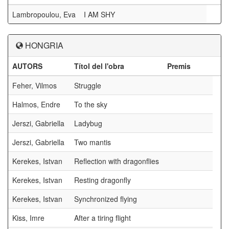
Lambropoulou, Eva
I AM SHY
HONGRIA
AUTORS
Títol del l'obra
Premis
Feher, Vilmos
Struggle
Halmos, Endre
To the sky
Jerszi, Gabriella
Ladybug
Jerszi, Gabriella
Two mantis
Kerekes, Istvan
Reflection with dragonflies
Kerekes, Istvan
Resting dragonfly
Kerekes, Istvan
Synchronized flying
Kiss, Imre
After a tiring flight