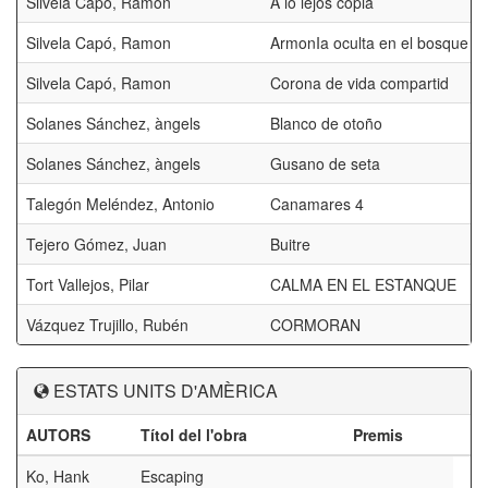
Silvela Capó, Ramon
A lo lejos copia
Silvela Capó, Ramon
ArmonIa oculta en el bosque
Silvela Capó, Ramon
Corona de vida compartid
Solanes Sánchez, àngels
Blanco de otoño
Solanes Sánchez, àngels
Gusano de seta
Talegón Meléndez, Antonio
Canamares 4
Tejero Gómez, Juan
Buitre
Tort Vallejos, Pilar
CALMA EN EL ESTANQUE
Vázquez Trujillo, Rubén
CORMORAN
ESTATS UNITS D'AMÈRICA
AUTORS
Títol del l'obra
Premis
Ko, Hank
Escaping