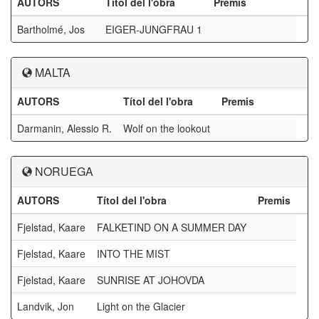
AUTORS
Títol del l'obra
Premis
Bartholmé, Jos
EIGER-JUNGFRAU 1
MALTA
AUTORS
Títol del l'obra
Premis
Darmanin, Alessio R.
Wolf on the lookout
NORUEGA
AUTORS
Títol del l'obra
Premis
Fjelstad, Kaare
FALKETIND ON A SUMMER DAY
Fjelstad, Kaare
INTO THE MIST
Fjelstad, Kaare
SUNRISE AT JOHOVDA
Landvik, Jon
Light on the Glacier