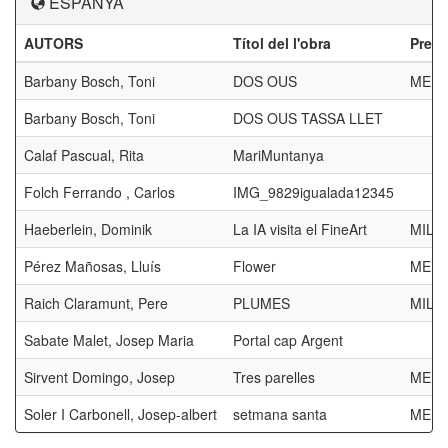
ESPANYA
AUTORS
Títol del l'obra
Prem
Barbany Bosch, Toni
DOS OUS
MENC
Barbany Bosch, Toni
DOS OUS TASSA LLET
Calaf Pascual, Rita
MariMuntanya
Folch Ferrando , Carlos
IMG_9829igualada12345
Haeberlein, Dominik
La IA visita el FineArt
MILL
Pérez Mañosas, Lluís
Flower
MENC
Raich Claramunt, Pere
PLUMES
MILL
Sabate Malet, Josep Maria
Portal cap Argent
Sirvent Domingo, Josep
Tres parelles
MENC
Soler I Carbonell, Josep-albert
setmana santa
MENC