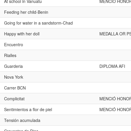
At school in Vanuatu
MENCIÓ HONOR
Feeding her child-Benin
Going for water in a sandstorm-Chad
Happy with her doll
MEDALLA OR P
Encuentro
Rialles
Guarderia
DIPLOMA AFI
Nova York
Carrer BCN
Complicitat
MENCIÓ HONOR
Sentimientos a flor de piel
MENCIÓ HONOR
Tensión acumulada