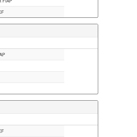
 FIAP
CF
AP
EF