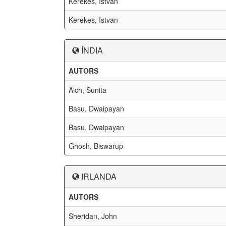
Kerekes, Istvan
Kerekes, Istvan
ÍNDIA
AUTORS
Aich, Sunita
Basu, Dwaipayan
Basu, Dwaipayan
Ghosh, Biswarup
IRLANDA
AUTORS
Sheridan, John