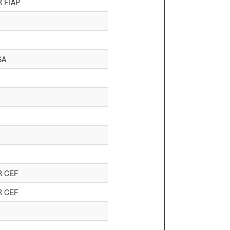
 FIAP
SA
 CEF
 CEF