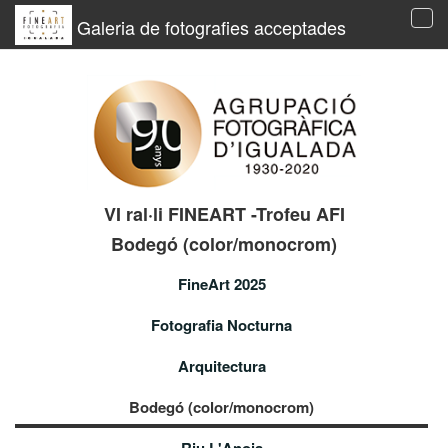
Galeria de fotografies acceptades
Tog
navi
VI ral·li FINEART -Trofeu AFI
Bodegó (color/monocrom)
FineArt 2025
Fotografia Nocturna
Arquitectura
Bodegó (color/monocrom)