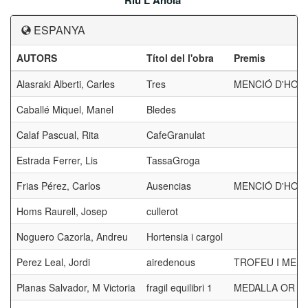
Riu L'Anoia
ESPANYA
AUTORS
Títol del l'obra
Premis
Alasraki Alberti, Carles
Tres
MENCIÓ D'HON
Caballé Miquel, Manel
Bledes
Calaf Pascual, Rita
CafeGranulat
Estrada Ferrer, Lis
TassaGroga
Frias Pérez, Carlos
Ausencias
MENCIÓ D'HON
Homs Raurell, Josep
cullerot
Noguero Cazorla, Andreu
Hortensia i cargol
Perez Leal, Jordi
airedenous
TROFEU I MEDAL
Planas Salvador, M Victoria
fragil equilibri 1
MEDALLA OR FC