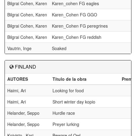
Bilgrai Cohen, Karen
Karen_cohen FG eagles
Bilgrai Cohen, Karen
Karen_Cohen FG GGO
Bilgrai Cohen, Karen
Karen_Cohen FG peregrines
Bilgrai Cohen, Karen
Karen_Cohen FG reddish
Vautrin, Inge
Soaked
FINLAND
AUTORES
Título de la obra
Premi
Haimi, Ari
Looking for food
Haimi, Ari
Short winter day kopio
Helander, Seppo
Hurdle race
Helander, Seppo
Preyer lurking
Koivisto , Kari
Beware of Owl