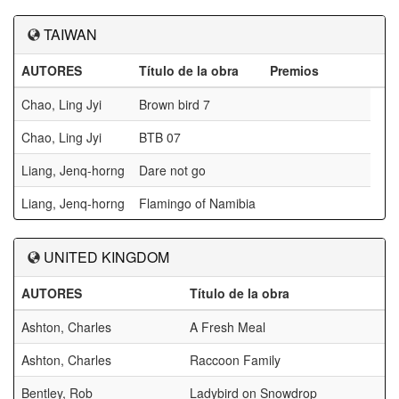
TAIWAN
AUTORES
Título de la obra
Premios
Chao, Ling Jyi
Brown bird 7
Chao, Ling Jyi
BTB 07
Liang, Jenq-horng
Dare not go
Liang, Jenq-horng
Flamingo of Namibia
UNITED KINGDOM
AUTORES
Título de la obra
Ashton, Charles
A Fresh Meal
Ashton, Charles
Raccoon Family
Bentley, Rob
Ladybird on Snowdrop