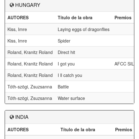
HUNGARY
AUTORES
Título de la obra
Premios
Kiss, Imre
Laying eggs of dragonflies
Kiss, Imre
Spider
Roland, Kranitz Roland
Direct hit
Roland, Kranitz Roland
I got you
AFCC SILV
Roland, Kranitz Roland
I ll catch you
Tóth-szögi, Zsuzsanna
Battle
Tóth-szögi, Zsuzsanna
Water surface
INDIA
AUTORES
Título de la obra
Premios