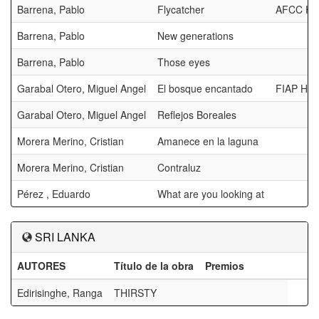
Barrena, Pablo
Flycatcher
AFCC H
Barrena, Pablo
New generations
Barrena, Pablo
Those eyes
Garabal Otero, Miguel Angel
El bosque encantado
FIAP HM
Garabal Otero, Miguel Angel
Reflejos Boreales
Morera Merino, Cristian
Amanece en la laguna
Morera Merino, Cristian
Contraluz
Pérez , Eduardo
What are you looking at
SRI LANKA
AUTORES
Título de la obra
Premios
Edirisinghe, Ranga
THIRSTY