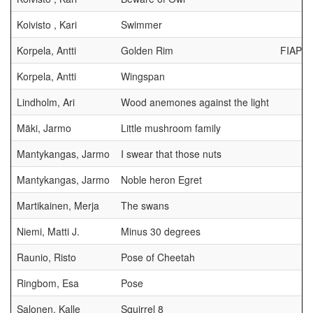
Koivisto , Kari
Swimmer
Korpela, Antti
Golden Rim
FIAP 
Korpela, Antti
Wingspan
Lindholm, Ari
Wood anemones against the light
Mäki, Jarmo
Little mushroom family
Mantykangas, Jarmo
I swear that those nuts
Mantykangas, Jarmo
Noble heron Egret
Martikainen, Merja
The swans
Niemi, Matti J.
Minus 30 degrees
Raunio, Risto
Pose of Cheetah
Ringbom, Esa
Pose
Salonen, Kalle
Squirrel 8