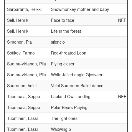
Sarparanta, Heikki
Snowmonkey mother and baby
Sell, Henrik
Face to face
NFFF 
Sell, Henrik
Life in the forest
Simonen, Pia
silencio
Sotikov, Tarmo
Red-throated Loon
Suomu-virtanen, Piia
Flying closer
Suomu-virtanen, Piia
White-tailed eagle Gjesvaer
Suuronen, Veini
Veini Suuronen Ballet dance
Tuomaala, Seppo
Lapland Owl Landing
NFFF 
Tuomaala, Seppo
Polar Bears Playing
Tuominen, Lassi
The light ones
Tuominen, Lassi
Waxwing 5