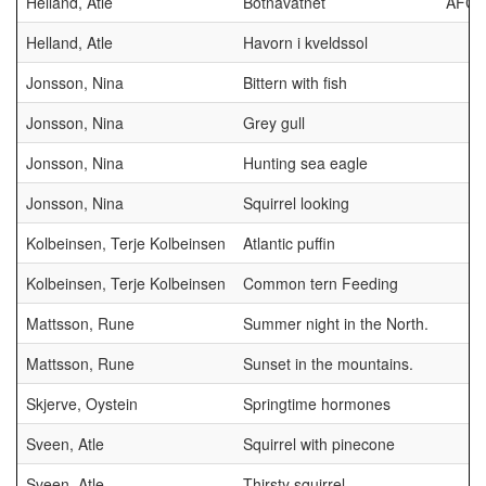
Helland, Atle
Botnavatnet
AFCC
Helland, Atle
Havorn i kveldssol
Jonsson, Nina
Bittern with fish
Jonsson, Nina
Grey gull
Jonsson, Nina
Hunting sea eagle
Jonsson, Nina
Squirrel looking
Kolbeinsen, Terje Kolbeinsen
Atlantic puffin
Kolbeinsen, Terje Kolbeinsen
Common tern Feeding
Mattsson, Rune
Summer night in the North.
Mattsson, Rune
Sunset in the mountains.
Skjerve, Oystein
Springtime hormones
Sveen, Atle
Squirrel with pinecone
Sveen, Atle
Thirsty squirrel