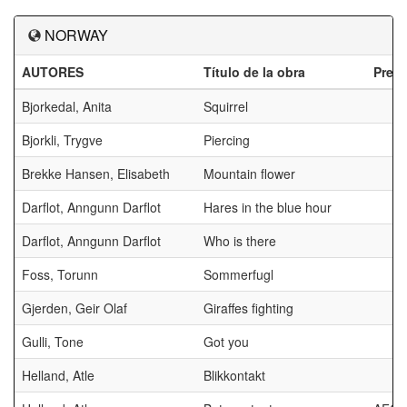
NORWAY
AUTORES
Título de la obra
Prem
Bjorkedal, Anita
Squirrel
Bjorkli, Trygve
Piercing
Brekke Hansen, Elisabeth
Mountain flower
Darflot, Anngunn Darflot
Hares in the blue hour
Darflot, Anngunn Darflot
Who is there
Foss, Torunn
Sommerfugl
Gjerden, Geir Olaf
Giraffes fighting
Gulli, Tone
Got you
Helland, Atle
Blikkontakt