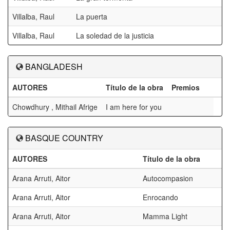
Villalba, Raul
La puerta
Villalba, Raul
La soledad de la justicia
BANGLADESH
AUTORES
Título de la obra
Premios
Chowdhury , Mithail Afrige
I am here for you
BASQUE COUNTRY
AUTORES
Título de la obra
P
Arana Arruti, Aitor
Autocompasion
M
Arana Arruti, Aitor
Enrocando
Arana Arruti, Aitor
Mamma Light