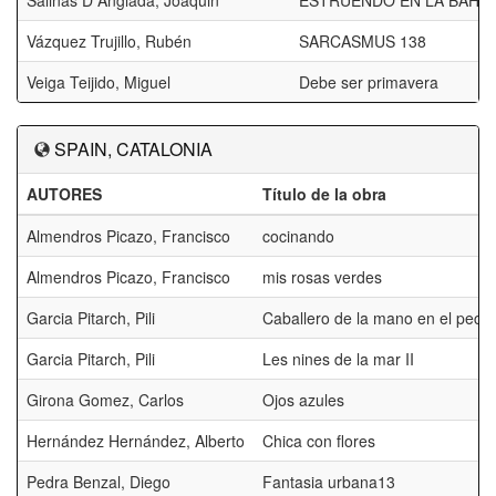
Salinas D Anglada, Joaquin
ESTRUENDO EN LA BAHIA
Vázquez Trujillo, Rubén
SARCASMUS 138
Veiga Teijido, Miguel
Debe ser primavera
SPAIN, CATALONIA
AUTORES
Título de la obra
Almendros Picazo, Francisco
cocinando
Almendros Picazo, Francisco
mis rosas verdes
Garcia Pitarch, Pili
Caballero de la mano en el pech
Garcia Pitarch, Pili
Les nines de la mar II
Girona Gomez, Carlos
Ojos azules
Hernández Hernández, Alberto
Chica con flores
Pedra Benzal, Diego
Fantasia urbana13