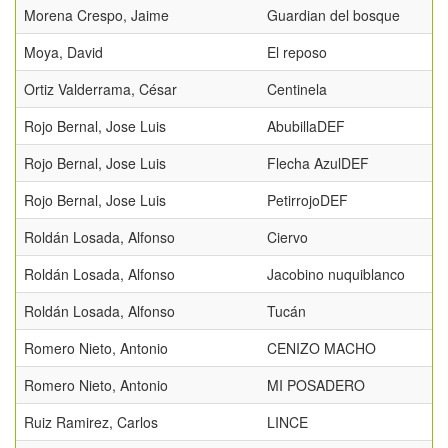
Morena Crespo, Jaime
Guardian del bosque
Moya, David
El reposo
Ortiz Valderrama, César
Centinela
Rojo Bernal, Jose Luis
AbubillaDEF
Rojo Bernal, Jose Luis
Flecha AzulDEF
Rojo Bernal, Jose Luis
PetirrojoDEF
Roldán Losada, Alfonso
Ciervo
Roldán Losada, Alfonso
Jacobino nuquiblanco
Roldán Losada, Alfonso
Tucán
Romero Nieto, Antonio
CENIZO MACHO
Romero Nieto, Antonio
MI POSADERO
Ruiz Ramirez, Carlos
LINCE