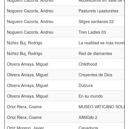
Noguero Cazorla, Andreu
Adolescente en Valle de O
Noguero Cazorla, Andreu
Pasturets i pasturetes
Noguero Cazorla, Andreu
Sitges sardanes 22
Noguero Cazorla, Andreu
Tren Ladies 03
Núñez Buj, Rodrigo
La realidad es más increíb
Núñez Buj, Rodrigo
Red de diamantes
Olivera Amaya, Miguel
Childhood
Olivera Amaya, Miguel
Creyentes de Dios
Olivera Amaya, Miguel
Dulzura
Olivera Amaya, Miguel
En su mundo
Oriol Riera, Cosme
MUSEO VATICANO SOLIT
Oriol Riera, Cosme
XANGAI-2
Ortiz Moreno, Javier
Capadocia