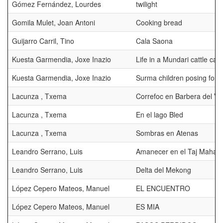
Gómez Fernández, Lourdes
twilight
Gomila Mulet, Joan Antoni
Cooking bread
Guijarro Carril, Tino
Cala Saona
Kuesta Garmendia, Joxe Inazio
Life in a Mundari cattle c
Kuesta Garmendia, Joxe Inazio
Surma children posing for t
Lacunza , Txema
Correfoc en Barbera del Val
Lacunza , Txema
En el lago Bled
Lacunza , Txema
Sombras en Atenas
Leandro Serrano, Luis
Amanecer en el Taj Mahal
Leandro Serrano, Luis
Delta del Mekong
López Cepero Mateos, Manuel
EL ENCUENTRO
López Cepero Mateos, Manuel
ES MIA