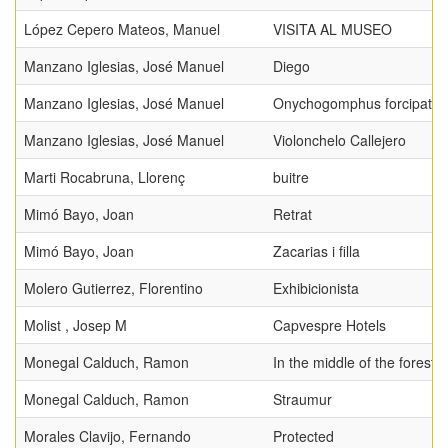
López Cepero Mateos, Manuel
VISITA AL MUSEO
Manzano Iglesias, José Manuel
Diego
Manzano Iglesias, José Manuel
Onychogomphus forcipatus
Manzano Iglesias, José Manuel
Violonchelo Callejero
Marti Rocabruna, Llorenç
buitre
Mimó Bayo, Joan
Retrat
Mimó Bayo, Joan
Zacarias i filla
Molero Gutierrez, Florentino
Exhibicionista
Molist , Josep M
Capvespre Hotels
Monegal Calduch, Ramon
In the middle of the forest
Monegal Calduch, Ramon
Straumur
Morales Clavijo, Fernando
Protected