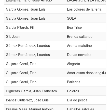
Estefanía Flaño, José Alfredo
LAGARTO EN LA PIEDRA
Garcia Gomez, Juan Luis
Los colores de la feria
Garcia Gomez, Juan Luis
SOLA
Garcia Pitarch, Pili
Bea-Trice
Gil, Joan
Brenda saltando
Gómez Fernández, Lourdes
Aroma matutino
Gómez Fernández, Lourdes
Dunas nevadas
Guijarro Carril, Tino
Alegoría
Guijarro Carril, Tino
Amor etiam deos tangitl-che
Guijarro Carril, Tino
Bailarina I
Higueras Garcia, Juan Francisco
Colores
Ibañez Gutierrez, Jose Luis
Dia de pesca
Iglesias Mesa, Manuel Antonio
Caballos salvajes