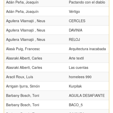
Adán Peña, Joaquín
Pactando con el diablo
Adán Peña, Joaquín
Vértigo
Aguilera Vilamajó , Neus
CERCLES
Aguilera Vilamajó , Neus
DAVINIA
Aguilera Vilamajó , Neus
RELOJ
Alasà Puig, Francesc
Arquitectura inacabada
Alasraki Alberti, Carles
Arte textil
Alasraki Alberti, Carles
Las cuentas
Aracil Roux, Luís
homelees 990
Arrigain Ijurra, Simón
Kurpilak
Barbany Bosch, Toni
AGUILA DESAFIANTE
Barbany Bosch, Toni
BACO_5