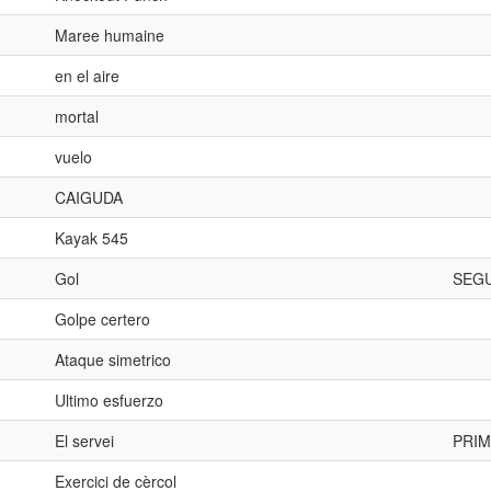
Maree humaine
en el aire
mortal
vuelo
CAIGUDA
Kayak 545
Gol
SEG
Golpe certero
Ataque simetrico
Ultimo esfuerzo
El servei
PRIM
Exercici de cèrcol