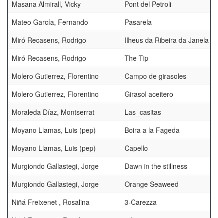
Masana Almirall, Vicky
Pont del Petroli
Mateo García, Fernando
Pasarela
Miró Recasens, Rodrigo
Ilheus da Ribeira da Janela
Miró Recasens, Rodrigo
The Tip
Molero Gutierrez, Florentino
Campo de girasoles
Molero Gutierrez, Florentino
Girasol aceitero
Moraleda Díaz, Montserrat
Las_casitas
Moyano Llamas, Luis (pep)
Boira a la Fageda
Moyano Llamas, Luis (pep)
Capello
Murgiondo Gallastegi, Jorge
Dawn in the stillness
Murgiondo Gallastegi, Jorge
Orange Seaweed
Niñá Freixenet , Rosalina
3-Carezza