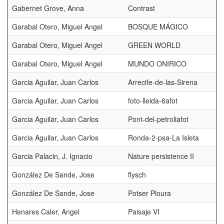
Gabernet Grove, Anna
Contrast
Garabal Otero, Miguel Angel
BOSQUE MÁGICO
Garabal Otero, Miguel Angel
GREEN WORLD
Garabal Otero, Miguel Angel
MUNDO ONIRICO
Garcia Aguilar, Juan Carlos
Arrecife-de-las-Sirena
Garcia Aguilar, Juan Carlos
foto-lleida-6afot
Garcia Aguilar, Juan Carlos
Pont-del-petroliafot
Garcia Aguilar, Juan Carlos
Ronda-2-psa-La Isleta
Garcia Palacin, J. Ignacio
Nature persistence II
González De Sande, Jose
flysch
González De Sande, Jose
Potser Ploura
Henares Caler, Angel
Paisaje VI