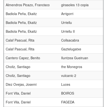
Almendros Picazo, Francisco
girasoles 13 copia
Badiola Peña, Ekaitz
Arrigorri
Badiola Peña, Ekaitz
Urriellu
Badiola Peña, Ekaitz
Urriellu II
Calaf Pascual, Rita
Collsacabra
Calaf Pascual, Rita
Gaztelugatxe
Cantero Capez, Benito
Iluntzea Gueiruan
Choliz, Santiago
the Monegros
Choliz, Santiago
vulcanic 2
Diez Ovejas, Josemi
Luces
Font Vila, Daniel
BOIROS
Font Vila, Daniel
FAGEDA