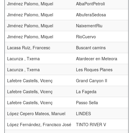
Jiménez Palomo, Miquel
AlbaPontPetroli
Jiménez Palomo, Miquel
AlbuferaSedosa
Jiménez Palomo, Miquel
NaixementRiu
Jiménez Palomo, Miquel
RioCuervo
Lacasa Ruiz, Francesc
Buscant camins
Lacunza , Txema
Atardecer en Meteora
Lacunza , Txema
Les Roques Planes
Lafebre Castells, Vicenç
Grand Canyon II
Lafebre Castells, Vicenç
La Fageda
Lafebre Castells, Vicenç
Passo Sella
López Cepero Mateos, Manuel
LINDES
López Fernández, Francisco José
TINTO RIVER V