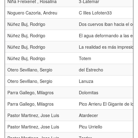
Niñá Freixenet , Rosalina
3-Latemar
Noguero Cazorla, Andreu
C Illes Lofoten33
Núñez Buj, Rodrigo
Dos cuervos iban hacia el oes
Núñez Buj, Rodrigo
El agua deformando a las estr
Núñez Buj, Rodrigo
La realidad es más impresion
Núñez Buj, Rodrigo
Totem
Otero Sevillano, Sergio
del Estrecho
Otero Sevillano, Sergio
Lanuza
Parra Gallego, Milagros
Dolomitas
Parra Gallego, Milagros
Pico Arrieru El Gigante de los
Pastor Martinez, Jose Luis
Atardecer
Pastor Martinez, Jose Luis
Picu Urriello