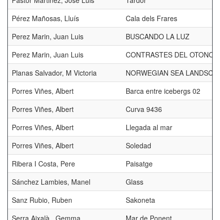
Pastor Martinez, Jose Luis
Tardor
Pérez Mañosas, Lluís
Cala dels Frares
Perez Marin, Juan Luis
BUSCANDO LA LUZ
Perez Marin, Juan Luis
CONTRASTES DEL OTONO
Planas Salvador, M Victoria
NORWEGIAN SEA LANDSCA
Porres Viñes, Albert
Barca entre icebergs 02
Porres Viñes, Albert
Curva 9436
Porres Viñes, Albert
Llegada al mar
Porres Viñes, Albert
Soledad
Ribera I Costa, Pere
Paisatge
Sánchez Lambies, Manel
Glass
Sanz Rubio, Ruben
Sakoneta
Serra Aixalà , Gemma
Mar de Ponent