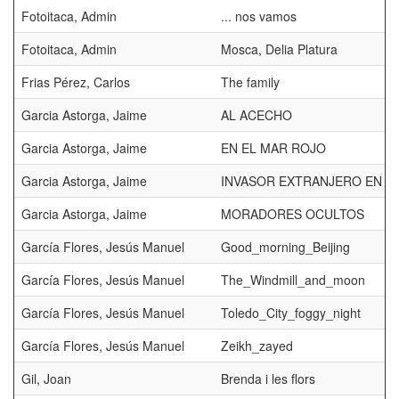
Fotoitaca, Admin
... nos vamos
Fotoitaca, Admin
Mosca, Delia Platura
Frias Pérez, Carlos
The family
Garcia Astorga, Jaime
AL ACECHO
Garcia Astorga, Jaime
EN EL MAR ROJO
Garcia Astorga, Jaime
INVASOR EXTRANJERO EN B
Garcia Astorga, Jaime
MORADORES OCULTOS
García Flores, Jesús Manuel
Good_morning_Beijing
García Flores, Jesús Manuel
The_Windmill_and_moon
García Flores, Jesús Manuel
Toledo_City_foggy_night
García Flores, Jesús Manuel
Zeikh_zayed
Gil, Joan
Brenda i les flors