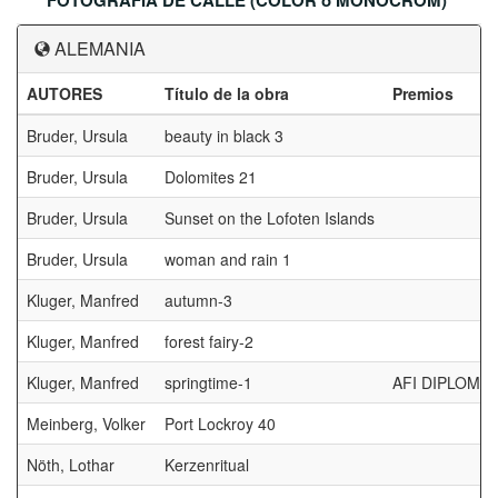
FOTOGRAFIA DE CALLE (COLOR o MONOCROM)
ALEMANIA
AUTORES
Título de la obra
Premios
Bruder, Ursula
beauty in black 3
Bruder, Ursula
Dolomites 21
Bruder, Ursula
Sunset on the Lofoten Islands
Bruder, Ursula
woman and rain 1
Kluger, Manfred
autumn-3
Kluger, Manfred
forest fairy-2
Kluger, Manfred
springtime-1
AFI DIPLOMA
Meinberg, Volker
Port Lockroy 40
Nöth, Lothar
Kerzenritual