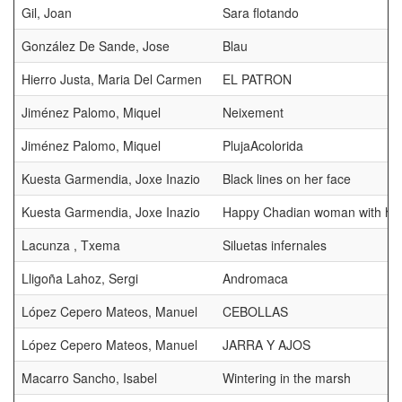
Gil, Joan
Sara flotando
González De Sande, Jose
Blau
Hierro Justa, Maria Del Carmen
EL PATRON
Jiménez Palomo, Miquel
Neixement
Jiménez Palomo, Miquel
PlujaAcolorida
Kuesta Garmendia, Joxe Inazio
Black lines on her face
Kuesta Garmendia, Joxe Inazio
Happy Chadian woman with her
Lacunza , Txema
Siluetas infernales
Lligoña Lahoz, Sergi
Andromaca
López Cepero Mateos, Manuel
CEBOLLAS
López Cepero Mateos, Manuel
JARRA Y AJOS
Macarro Sancho, Isabel
Wintering in the marsh