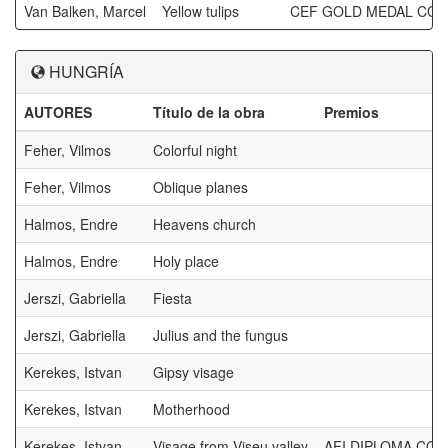
Van Balken, Marcel
Yellow tulips
CEF GOLD MEDAL CO
HUNGRÍA
AUTORES
Título de la obra
Premios
Feher, Vilmos
Colorful night
Feher, Vilmos
Oblique planes
Halmos, Endre
Heavens church
Halmos, Endre
Holy place
Jerszi, Gabriella
Fiesta
Jerszi, Gabriella
Julius and the fungus
Kerekes, Istvan
Gipsy visage
Kerekes, Istvan
Motherhood
Kerekes, Istvan
Visage from Viseu valley
AFI DIPLOMA CO