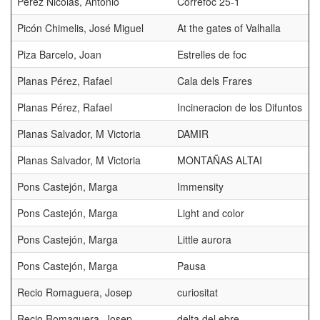
Perez Nicolas, Antonio
Correfoc 25-1
Picón Chimelis, José Miguel
At the gates of Valhalla
Piza Barcelo, Joan
Estrelles de foc
Planas Pérez, Rafael
Cala dels Frares
Planas Pérez, Rafael
Incineracion de los Difuntos
Planas Salvador, M Victoria
DAMIR
Planas Salvador, M Victoria
MONTAÑAS ALTAI
Pons Castejón, Marga
Immensity
Pons Castejón, Marga
Light and color
Pons Castejón, Marga
Little aurora
Pons Castejón, Marga
Pausa
Recio Romaguera, Josep
curiositat
Recio Romaguera, Josep
delta del ebre