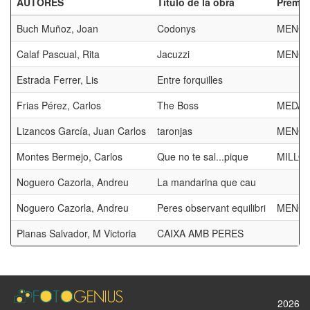
AUTORES
Título de la obra
Premio
Buch Muñoz, Joan
Codonys
MENCI
Calaf Pascual, Rita
Jacuzzi
MENCI
Estrada Ferrer, Lis
Entre forquilles
Frias Pérez, Carlos
The Boss
MEDAL
Lizancos García, Juan Carlos
taronjas
MENCI
Montes Bermejo, Carlos
Que no te sal...pique
MILLOR
Noguero Cazorla, Andreu
La mandarina que cau
Noguero Cazorla, Andreu
Peres observant equilibri
MENCI
Planas Salvador, M Victoria
CAIXA AMB PERES
2026