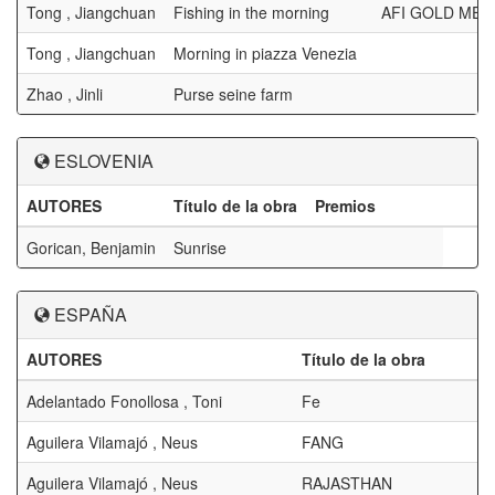
Tong , Jiangchuan
Fishing in the morning
AFI GOLD MED
Tong , Jiangchuan
Morning in piazza Venezia
Zhao , Jinli
Purse seine farm
ESLOVENIA
AUTORES
Título de la obra
Premios
Gorican, Benjamin
Sunrise
ESPAÑA
AUTORES
Título de la obra
Adelantado Fonollosa , Toni
Fe
Aguilera Vilamajó , Neus
FANG
Aguilera Vilamajó , Neus
RAJASTHAN