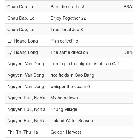
Chau Dao, Le
Banh beo ra Lo 3
PSA G
Chau Dao, Le
Enjoy Together 22
Chau Dao, Le
Traditional Job 8
Ly, Hoang Long
Fish collecting
Ly, Hoang Long
The same direction
DIPLO
Nguyen, Van Dong
farming in the highlands of Lao Cai
Nguyen, Van Dong
rice fields in Cao Bang
Nguyen, Van Dong
whisper the ocean 01
Nguyen Huu, Nghia
My hometown
Nguyen Huu, Nghia
Phung Village
Nguyen Huu, Nghia
Upland Water Season
Phi, Thi Thu Ha
Golden Harvest