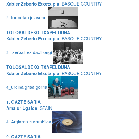
Xabier Zeberio Etxetxipia
, BASQUE COUNTRY
2_formetan jolasean
TOLOSALDEKO TXAPELDUNA
Xabier Zeberio Etxetxipia
, BASQUE COUNTRY
3_ zerbait ez dabil ongi
TOLOSALDEKO TXAPELDUNA
Xabier Zeberio Etxetxipia
, BASQUE COUNTRY
4_urdina grisa gorria
1. GAZTE SARIA
Amaiur Ugalde
, SPAIN
4_Argiaren zurrunbiloa
2. GAZTE SARIA