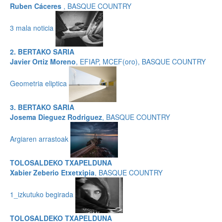
Ruben Cáceres
, BASQUE COUNTRY
3 mala noticia
2. BERTAKO SARIA
Javier Ortiz Moreno
, EFIAP, MCEF(oro), BASQUE COUNTRY
Geometria eliptica
3. BERTAKO SARIA
Josema Dieguez Rodriguez
, BASQUE COUNTRY
Argiaren arrastoak
TOLOSALDEKO TXAPELDUNA
Xabier Zeberio Etxetxipia
, BASQUE COUNTRY
1_izkutuko begirada
TOLOSALDEKO TXAPELDUNA