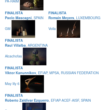
PA-RAIM
FINALISTA
FINALISTA
Paolo Mascagni
, SPAIN
Romain Meyers
, LUXEMBOURG
GM
Voila
FINALISTA
Raul Villalba
, ARGENTINA
Alcachofas
FINALISTA
Viktor Kanunnikov
, EFIAP, MPSA, RUSSIAN FEDERATION
May lily 6
FINALISTA
Roberto Zaldivar Ezquerro
, EFIAP-ACEF-AISF, SPAIN