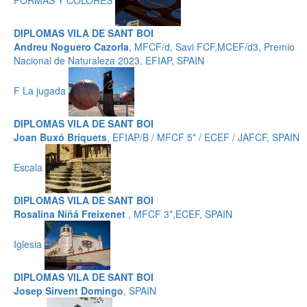
DIPLOMAS VILA DE SANT BOI
Andreu Noguero Cazorla
, MFCF/d, Savi FCF,MCEF/d3, Premio
Nacional de Naturaleza 2023, EFIAP, SPAIN
F La jugada
DIPLOMAS VILA DE SANT BOI
Joan Buxó Briquets
, EFIAP/B / MFCF 5* / ECEF / JAFCF, SPAIN
Escala
DIPLOMAS VILA DE SANT BOI
Rosalina Niñá Freixenet
, MFCF 3*,ECEF, SPAIN
Iglesia
DIPLOMAS VILA DE SANT BOI
Josep Sirvent Domingo
, SPAIN