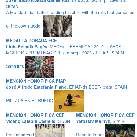
Joxe Inazio Kuesta Garmendia
, EFIAP/p, MCEF/pl, GMPSA,
SPAIN
A Mundari tribe father feeding his child with the milk that comes out
of the cow s udder
MEDALLA DORADA FCF
Lluís Remolà Pagès
, MFCF/d - PREMI CAT 2019 - JAFCF-
MCEF/d2 - PREMI NAC CEF /Fotorep. 2023 - EFIAP , SPAIN
Saballuts
MENCIÓN HONORÍFICA FIAP
José Alfredo Estefanía Flaño
, EFIAP-d1 ECEF- plata, SPAIN
PILLADA EN EL RUEDO
MENCIÓN HONORÍFICA CEF
MENCIÓN HONORÍFICA CEF
Vicenç Lafebre Castells
, SPAIN
Yaroslav Melnyk
, SPAIN
Feel observed
Road to father