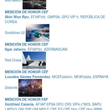
MENCIÓN DE HONOR CEF
Shin Woo Ryu
, EFIAP/d3, GMPSA, GPU VIP 5, REPÚBLICA DE
COREA
Godafoss 02
MENCIÓN DE HONOR CEF
Ilgar Jafarov
, EFIAP(b), AZERBAIDJAN
Red Dress
MENCIÓN DE HONOR CEF
Lourdes Gómez Fernández
, MCEFplatino, MFAFplata, ESPANYA
Dolomiti
MENCIÓN DE HONOR FAF
Gottfried Catania
, AFIAP EPSA GPU CR5 VIP4 c*MOL BAPU
I.APS/G GM.SSP GM.NPS E.CPE ES.CPE Hon.CPE Hon.WPAI