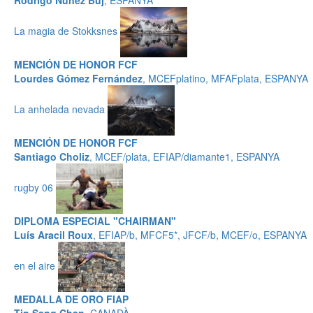
Rodrigo Núñez Buj
, ESPANYA
La magia de Stokksnes
MENCIÓN DE HONOR FCF
Lourdes Gómez Fernández
, MCEFplatino, MFAFplata, ESPANYA
La anhelada nevada
MENCIÓN DE HONOR FCF
Santiago Choliz
, MCEF/plata, EFIAP/diamante1, ESPANYA
rugby 06
DIPLOMA ESPECIAL "CHAIRMAN"
Luís Aracil Roux
, EFIAP/b, MFCF5*, JFCF/b, MCEF/o, ESPANYA
en el aire
MEDALLA DE ORO FIAP