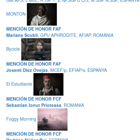
GM.APS, c MoL, R ISF 7, E.NPSGPU Cr3, M.SSP A.SSP, ESPANYA
MONTON
MENCIÓN DE HONOR FAF
Mariana Scubli
, GPU APHRODITE, AFIAP, ROMANIA
Bycicle
MENCIÓN DE HONOR FAF
Josemi Diez Ovejas
, MCEF/p, EFIAP/s, ESPANYA
El Estudiante
MENCIÓN DE HONOR FCF
Sebastian Ionut Prioteasa
, ROMANIA
Foggy Morning
MENCIÓN DE HONOR FCF