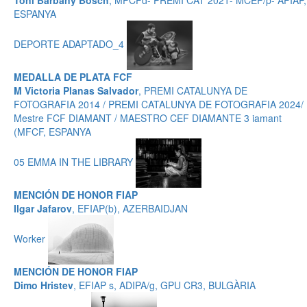
Toni Barbany Bosch
, MFCFd- PREMI CAT 2021- MCEF/p- AFIAP,
ESPANYA
DEPORTE ADAPTADO_4
MEDALLA DE PLATA FCF
M Victoria Planas Salvador
, PREMI CATALUNYA DE
FOTOGRAFIA 2014 / PREMI CATALUNYA DE FOTOGRAFIA 2024/
Mestre FCF DIAMANT / MAESTRO CEF DIAMANTE 3 iamant
(MFCF, ESPANYA
05 EMMA IN THE LIBRARY
MENCIÓN DE HONOR FIAP
Ilgar Jafarov
, EFIAP(b), AZERBAIDJAN
Worker
MENCIÓN DE HONOR FIAP
Dimo Hristev
, EFIAP s, ADIPA/g, GPU CR3, BULGÀRIA