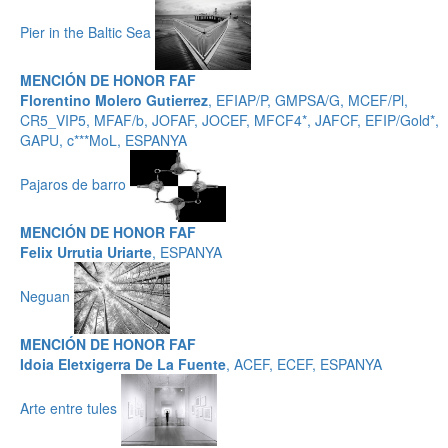
Pier in the Baltic Sea
MENCIÓN DE HONOR FAF
Florentino Molero Gutierrez
, EFIAP/P, GMPSA/G, MCEF/Pl,
CR5_VIP5, MFAF/b, JOFAF, JOCEF, MFCF4*, JAFCF, EFIP/Gold*,
GAPU, c***MoL, ESPANYA
Pajaros de barro
MENCIÓN DE HONOR FAF
Felix Urrutia Uriarte
, ESPANYA
Neguan
MENCIÓN DE HONOR FAF
Idoia Eletxigerra De La Fuente
, ACEF, ECEF, ESPANYA
Arte entre tules