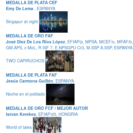
MEDALLA DE PLATA CEF
Emy De Lema
, ESPANYA
Singapur at night
MEDALLA DE ORO FAF
José Díez De Los Ríos López
, EFIAP/p, MPSA, MCEF/o, MFAF/b,
GM.APS, c MoL, R ISF 7, E.NPSGPU Cr3, M.SSP A.SSP, ESPANYA
TWO CAPIRUCHOS
MEDALLA DE PLATA FAF
Jesús Carmona Guillén
, ESPANYA
Noche en el poblado
MEDALLA DE ORO FCF / MEJOR AUTOR
Istvan Kerekes
, EFIAP/d3, HONGRIA
World of tales