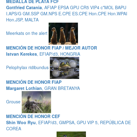
MEDALLA DE PLATA FCF
Gottfried Catania
, AFIAP EPSA GPU CR5 VIP4 c*MOL BAPU
I.APS/G GM.SSP GM.NPS E.CPE ES.CPE Hon.CPE Hon.WPAI
Hon.JSP, MALTA
Meerkats on the alert
MENCIÓN DE HONOR FIAP / MEJOR AUTOR
Istvan Kerekes
, EFIAP/d3, HONGRIA
Pelophylax ridibundus
MENCIÓN DE HONOR FIAP
Margaret Lothian
, GRAN BRETANYA
Grouse
MENCIÓN DE HONOR CEF
Shin Woo Ryu
, EFIAP/d3, GMPSA, GPU VIP 5, REPÚBLICA DE
COREA