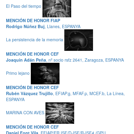
El Paso del tiempo
MENCIÓN DE HONOR FIAP
Rodrigo Núñez Buj
, Llanes, ESPANYA
La persistencia de la memoria
MENCIÓN DE HONOR CEF
Joaquín Adán Peña
, nº socio rsfz 2641, Zaragoza, ESPANYA
Primo lejano
MENCIÓN DE HONOR CEF
Rubén Vázquez Trujillo
, EFIAP.g, MFAF.p, MCEF.b, La Línea,
ESPANYA
MARINA CON AVES
MENCIÓN DE HONOR CEF
Daniel Font Vila
, EFIAP/ER.ISF/D-ISF/R-ISF4 /GPU