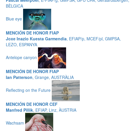
Pascal Meerpoel
, E-FIAP/g, GMPSA, GPU CR4, Geraardsbergen,
BÈLGICA
Blue eye
MENCIÓN DE HONOR FIAP
Joxe Inazio Kuesta Garmendia
, EFIAP/p, MCEF/pl, GMPSA,
LEZO, ESPANYA
Antelope canyon
MENCIÓN DE HONOR FIAP
Ian Patterson
, Grange, AUSTRÀLIA
Reflecting on the Future
MENCIÓN DE HONOR CEF
Manfred Pillik
, EFIAP, Linz, ÀUSTRIA
Wachsam