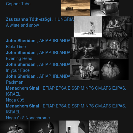
Copper Tube
Zsuzsanna Tóth-szögi
, HUNGRÍA
A white and snow
John Sheridan
, AFIAP, IRLANDA
Bible Time
John Sheridan
, AFIAP, IRLANDA
Evening Read
John Sheridan
, AFIAP, IRLANDA
In your Face
John Sheridan
, AFIAP, IRLANDA
Packman
Menachem Sinai
, EFIAP EPSA E.SSP M.NPS GM.APS E.IPAS,
ISRAEL
Noga 005
Menachem Sinai
, EFIAP EPSA E.SSP M.NPS GM.APS E.IPAS,
ISRAEL
Noga 012 Nonochrome