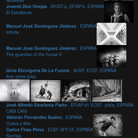
Abuelitas
Josemi Diez Ovejas
, MCEF/p, EFIAP/s, ESPAÑA
El Estudiante
Manuel José Domínguez Jiménez
, ESPAÑA
Infinite
Manuel José Domínguez Jiménez
, ESPAÑA
The guardian of the house II
Idoia Eletxigerra De La Fuente
, ACEF, ECEF, ESPAÑA
Arte entre tules
José Alfredo Estefanía Flaño
, EFIAP-d1 ECEF- plata, ESPAÑA
CASI CASI
Valentin Fernández Suárez
, ESPAÑA
Cueva y Mar
Carlos Frias Pérez
, ECEF-M*FCF, ESPAÑA
Sonrisa