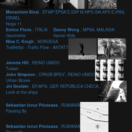
Menachem Sinai
, EFIAP EPSA E.SSP M.NPS GM.APS E.IPAS,
ISRAEL
Noga 11
Enrico Floris
, ITALIA
Danny Wong
, MPSA, MALASIA
Geometrie
Hamer Kids
Nina C. Krogh
, NORUEGA
Trafikkflyt - Traffic Flow - ANTATT
Janette Hill
, REINO UNIDO
Tusker
John Simpson
, CPAGB BPE3*, REINO UNIDO
Urban Boxes-
Jiri Sneider
, EFIAP/b, QEP, REPÚBLICA CHECA
Look at the ships
Sebastian Ionut Prioteasa
, RUMANÍA
Passing By
Sebastian Ionut Prioteasa
, RUMANÍA