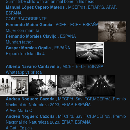
Surmi tribe child with an animal bone in his head
Manuel López Cepero Mateos
, MCEF/d1, EFIAP/G, AFAF,
ESPAÑA
CONTRACORRIENTE
Fernando Mateo García
, ACEF - ECEF, ESPAÑA
Mujer con mantilla
Fernando Morales Clavijo
, ESPAÑA
Mundari father
Gaspar Morales Ogalla
, ESPAÑA
Expedicion Islandia 4
Alberto Navarro Cantavella
, MCEF, EFLF, ESPAÑA
Whatsapp vs brisca
Andreu Noguero Cazorla
, MFCF/d, Savi FCF,MCEF/d3, Premio
Nacional de Naturaleza 2023, EFIAP, ESPAÑA
A Ave Maria C
Andreu Noguero Cazorla
, MFCF/d, Savi FCF,MCEF/d3, Premio
Nacional de Naturaleza 2023, EFIAP, ESPAÑA
A Gat i Egipcis