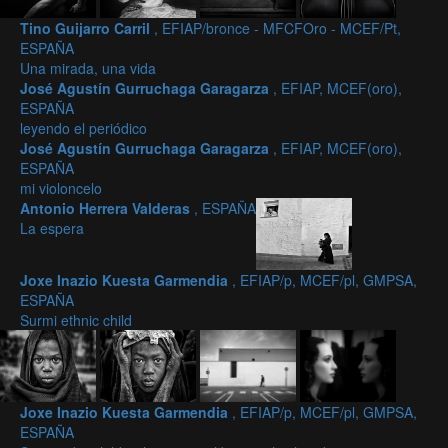
Tino Guijarro Carril
, EFIAP/bronce - MFCFOro - MCEF/Pt,
ESPAÑA
Una mirada, una vida
José Agustín Gurruchaga Garagarza
, EFIAP, MCEF(oro),
ESPAÑA
leyendo el periódico
José Agustín Gurruchaga Garagarza
, EFIAP, MCEF(oro),
ESPAÑA
mi violoncelo
Antonio Herrera Valderas
, ESPAÑA
La espera
Joxe Inazio Kuesta Garmendia
, EFIAP/p, MCEF/pl, GMPSA,
ESPAÑA
Surmi ethnic child
Joxe Inazio Kuesta Garmendia
, EFIAP/p, MCEF/pl, GMPSA,
ESPAÑA