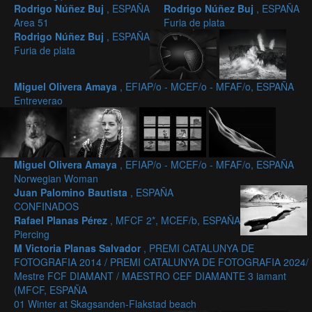
Rodrigo Núñez Buj
, ESPAÑA
Rodrigo Núñez Buj
, ESPAÑA
Area 51
Furia de plata
Rodrigo Núñez Buj
, ESPAÑA
Furia de plata
Miguel Olivera Amaya
, EFIAP/o - MCEF/o - MFAF/o, ESPAÑA
Entreverao
Miguel Olivera Amaya
, EFIAP/o - MCEF/o - MFAF/o, ESPAÑA
Norwegian Woman
Juan Palomino Bautista
, ESPAÑA
CONFINADOS
Rafael Planas Pérez
, MFCF 2*, MCEF/b, ESPAÑA
Piercing
M Victoria Planas Salvador
, PREMI CATALUNYA DE
FOTOGRAFIA 2014 / PREMI CATALUNYA DE FOTOGRAFIA 2024/
Mestre FCF DIAMANT / MAESTRO CEF DIAMANTE 3 iamant
(MFCF, ESPAÑA
01 Winter at Skagsanden-Flakstad beach