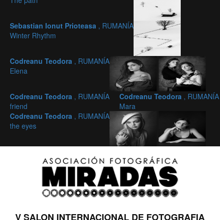
The path
Sebastian Ionut Prioteasa
, RUMANÍA
Winter Rhythm
Codreanu Teodora
, RUMANÍA
Elena
Codreanu Teodora
, RUMANÍA
Codreanu Teodora
, RUMANÍA
friend
Mara
Codreanu Teodora
, RUMANÍA
the eyes
V SALON INTERNACIONAL DE FOTOGRAFIA