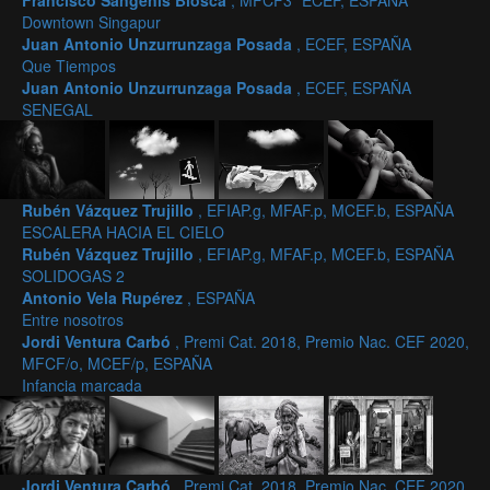
Francisco Sangenís Biosca
, MFCF3* ECEF, ESPAÑA
Downtown Singapur
Juan Antonio Unzurrunzaga Posada
, ECEF, ESPAÑA
Que Tiempos
Juan Antonio Unzurrunzaga Posada
, ECEF, ESPAÑA
SENEGAL
Rubén Vázquez Trujillo
, EFIAP.g, MFAF.p, MCEF.b, ESPAÑA
ESCALERA HACIA EL CIELO
Rubén Vázquez Trujillo
, EFIAP.g, MFAF.p, MCEF.b, ESPAÑA
SOLIDOGAS 2
Antonio Vela Rupérez
, ESPAÑA
Entre nosotros
Jordi Ventura Carbó
, Premi Cat. 2018, Premio Nac. CEF 2020,
MFCF/o, MCEF/p, ESPAÑA
Infancia marcada
Jordi Ventura Carbó
, Premi Cat. 2018, Premio Nac. CEF 2020,