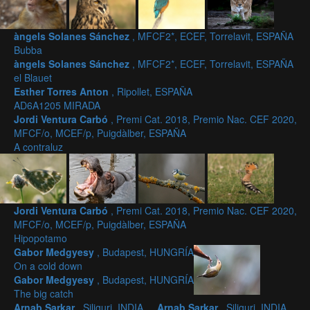
àngels Solanes Sánchez
, MFCF2*, ECEF, Torrelavit, ESPAÑA
Bubba
àngels Solanes Sánchez
, MFCF2*, ECEF, Torrelavit, ESPAÑA
el Blauet
Esther Torres Anton
, Ripollet, ESPAÑA
AD6A1205 MIRADA
Jordi Ventura Carbó
, Premi Cat. 2018, Premio Nac. CEF 2020,
MFCF/o, MCEF/p, Puigdàlber, ESPAÑA
A contraluz
Jordi Ventura Carbó
, Premi Cat. 2018, Premio Nac. CEF 2020,
MFCF/o, MCEF/p, Puigdàlber, ESPAÑA
Hipopotamo
Gabor Medgyesy
, Budapest, HUNGRÍA
On a cold down
Gabor Medgyesy
, Budapest, HUNGRÍA
The big catch
Arnab Sarkar
, Siliguri, INDIA
Arnab Sarkar
, Siliguri, INDIA