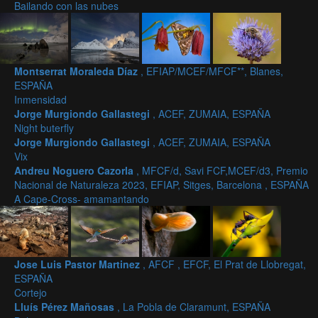
Bailando con las nubes
Montserrat Moraleda Díaz
, EFIAP/MCEF/MFCF**, Blanes,
ESPAÑA
Inmensidad
Jorge Murgiondo Gallastegi
, ACEF, ZUMAIA, ESPAÑA
Night buterfly
Jorge Murgiondo Gallastegi
, ACEF, ZUMAIA, ESPAÑA
Vix
Andreu Noguero Cazorla
, MFCF/d, Savi FCF,MCEF/d3, Premio
Nacional de Naturaleza 2023, EFIAP, Sitges, Barcelona , ESPAÑA
A Cape-Cross- amamantando
Jose Luis Pastor Martinez
, AFCF , EFCF, El Prat de Llobregat,
ESPAÑA
Cortejo
Lluís Pérez Mañosas
, La Pobla de Claramunt, ESPAÑA