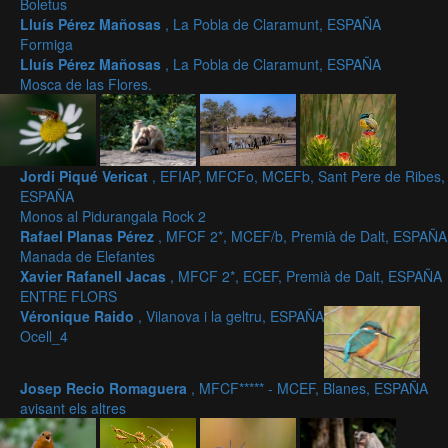
Boletus
Lluís Pérez Mañosas
, La Pobla de Claramunt, ESPAÑA
Formiga
Lluís Pérez Mañosas
, La Pobla de Claramunt, ESPAÑA
Mosca de las Flores.
Jordi Piqué Vericat
, EFIAP, MFCFo, MCEFb, Sant Pere de Ribes,
ESPAÑA
Monos al Pidurangala Rock 2
Rafael Planas Pérez
, MFCF 2*, MCEF/b, Premià de Dalt, ESPAÑA
Manada de Elefantes
Xavier Rafanell Jacas
, MFCF 2*, ECEF, Premià de Dalt, ESPAÑA
ENTRE FLORS
Véronique Raido
, Vilanova i la geltru, ESPAÑA
Ocell_4
Josep Recio Romaguera
, MFCF***** - MCEF, Blanes, ESPAÑA
avisant els altres