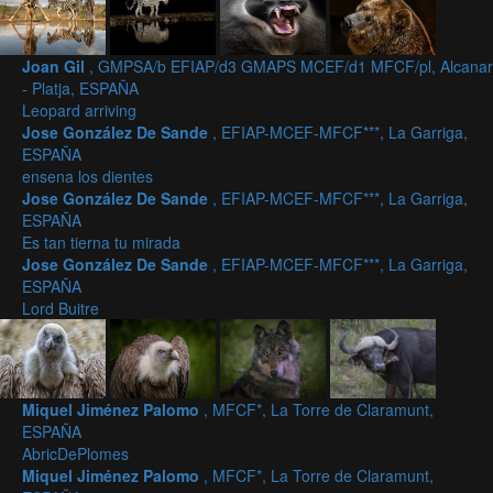
Joan Gil
, GMPSA/b EFIAP/d3 GMAPS MCEF/d1 MFCF/pl, Alcanar
- Platja, ESPAÑA
Leopard arriving
Jose González De Sande
, EFIAP-MCEF-MFCF***, La Garriga,
ESPAÑA
ensena los dientes
Jose González De Sande
, EFIAP-MCEF-MFCF***, La Garriga,
ESPAÑA
Es tan tierna tu mirada
Jose González De Sande
, EFIAP-MCEF-MFCF***, La Garriga,
ESPAÑA
Lord Buitre
Miquel Jiménez Palomo
, MFCF*, La Torre de Claramunt,
ESPAÑA
AbricDePlomes
Miquel Jiménez Palomo
, MFCF*, La Torre de Claramunt,