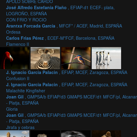
APOLO SOBRE CARDO
José Alfredo Estefanía Flaño
, EFIAP-d1 ECEF- plata,
LOGROÑO, ESPAÑA
CON FRIO Y ROCIO
Arantxa Forcada García
, MFCF* / ACEF, Madrid, ESPAÑA
Ordesa
Carlos Frias Pérez
, ECEF-M*FCF, Barcelona, ESPAÑA
Flamenco II
J. Ignacio Garcia Palacin
, EFIAP, MCEF, Zaragoza, ESPAÑA
Confusion II
J. Ignacio Garcia Palacin
, EFIAP, MCEF, Zaragoza, ESPAÑA
Malachite Kingfisher
Joan Gil
, GMPSA/b EFIAP/d3 GMAPS MCEF/d1 MFCF/pl, Alcanar
- Platja, ESPAÑA
Gloria
Joan Gil
, GMPSA/b EFIAP/d3 GMAPS MCEF/d1 MFCF/pl, Alcanar
- Platja, ESPAÑA
Jirafa y cebras