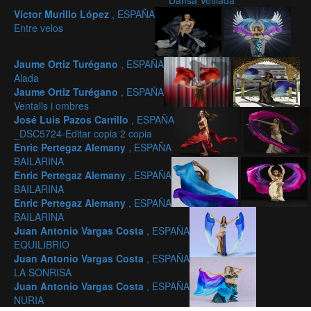
Dansa Vetllada
Víctor Murillo López
, ESPAÑA
Entre velos
Jaume Ortiz Turégano
, ESPAÑA
Alada
Jaume Ortiz Turégano
, ESPAÑA
Ventalls i ombres
José Luis Pazos Carrillo
, ESPAÑA
_DSC5724-Editar copia 2 copia
Enric Pertegaz Alemany
, ESPAÑA
BAILARINA
Enric Pertegaz Alemany
, ESPAÑA
BAILARINA
Enric Pertegaz Alemany
, ESPAÑA
BAILARINA
Juan Antonio Vargas Costa
, ESPAÑA
EQUILIBRIO
Juan Antonio Vargas Costa
, ESPAÑA
LA SONRISA
Juan Antonio Vargas Costa
, ESPAÑA
NURIA