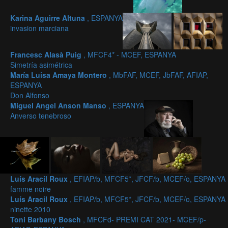
Karina Aguirre Altuna
, ESPANYA
invasion marciana
Francesc Alasà Puig
, MFCF4* - MCEF, ESPANYA
Simetría asimétrica
María Luisa Amaya Montero
, MbFAF, MCEF, JbFAF, AFIAP,
ESPANYA
Don Alfonso
Miguel Angel Anson Manso
, ESPANYA
Anverso tenebroso
Luís Aracil Roux
, EFIAP/b, MFCF5*, JFCF/b, MCEF/o, ESPANYA
famme noire
Luís Aracil Roux
, EFIAP/b, MFCF5*, JFCF/b, MCEF/o, ESPANYA
ninette 2010
Toni Barbany Bosch
, MFCFd- PREMI CAT 2021- MCEF/p-