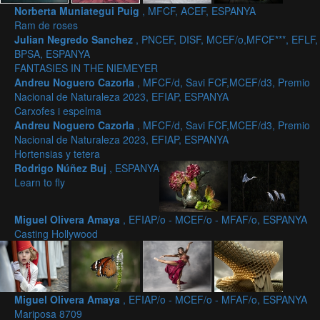
Norberta Muniategui Puig
, MFCF, ACEF, ESPANYA
Ram de roses
Julian Negredo Sanchez
, PNCEF, DISF, MCEF/o,MFCF***, EFLF,
BPSA, ESPANYA
FANTASIES IN THE NIEMEYER
Andreu Noguero Cazorla
, MFCF/d, Savi FCF,MCEF/d3, Premio
Nacional de Naturaleza 2023, EFIAP, ESPANYA
Carxofes i espelma
Andreu Noguero Cazorla
, MFCF/d, Savi FCF,MCEF/d3, Premio
Nacional de Naturaleza 2023, EFIAP, ESPANYA
Hortensias y tetera
Rodrigo Núñez Buj
, ESPANYA
Learn to fly
Miguel Olivera Amaya
, EFIAP/o - MCEF/o - MFAF/o, ESPANYA
Casting Hollywood
Miguel Olivera Amaya
, EFIAP/o - MCEF/o - MFAF/o, ESPANYA
Mariposa 8709