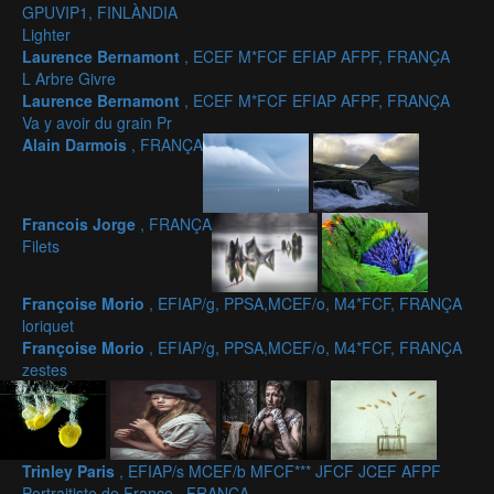
GPUVIP1, FINLÀNDIA
Lighter
Laurence Bernamont
, ECEF M*FCF EFIAP AFPF, FRANÇA
L Arbre Givre
Laurence Bernamont
, ECEF M*FCF EFIAP AFPF, FRANÇA
Va y avoir du grain Pr
Alain Darmois
, FRANÇA
Francois Jorge
, FRANÇA
Filets
Françoise Morio
, EFIAP/g, PPSA,MCEF/o, M4*FCF, FRANÇA
loriquet
Françoise Morio
, EFIAP/g, PPSA,MCEF/o, M4*FCF, FRANÇA
zestes
Trinley Paris
, EFIAP/s MCEF/b MFCF*** JFCF JCEF AFPF
Portraitiste de France , FRANÇA