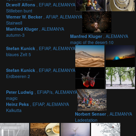
Dr.wolf Alfons
, EFIAP, ALEMANYA
Stilleben bunt
Werner W. Becker
, AFIAP, ALEMANYA
Stairwell
Manfred Kluger
, ALEMANYA
autumn-3
Manfred Kluger
, ALEMANYA
magic of the desert-10
Stefan Kunick
, EFIAP, ALEMANYA
blaues Zelt 5
Stefan Kunick
, EFIAP, ALEMANYA
Erdbeeren 2
Peter Ludwig
, EFIAP/s, ALEMANYA
magic
Heinz Peks
, EFIAP, ALEMANYA
Kalkutta
Norbert Senser
, ALEMANYA
Ladestation