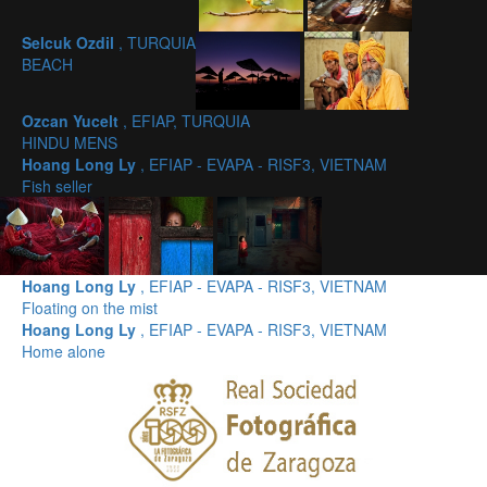
Selcuk Ozdil
, TURQUIA
BEACH
Ozcan Yucelt
, EFIAP, TURQUIA
HINDU MENS
Hoang Long Ly
, EFIAP - EVAPA - RISF3, VIETNAM
Fish seller
Hoang Long Ly
, EFIAP - EVAPA - RISF3, VIETNAM
Floating on the mist
Hoang Long Ly
, EFIAP - EVAPA - RISF3, VIETNAM
Home alone