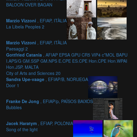
BALOON OVER BAGAN
Marzio Vizzoni
, EFIAP, ITÀLIA
La Libela Peoples 2
Marzio Vizzoni
, EFIAP, ITÀLIA
Paesaggi 2
Gottfried Catania
, AFIAP EPSA GPU CR5 VIP4 c*MOL BAPU
I.APS/G GM.SSP GM.NPS E.CPE ES.CPE Hon.CPE Hon.WPAI
Hon.JSP, MALTA
City of Arts and Sciences 20
Sandra Upe-vaage
, EFIAP/B, NORUEGA
Door 1
Franke De Jong
, EFIAP/p, PAÏSOS BAIXOS
Bubbles
Jacek Haratym
, EFIAP, POLÒNIA
Song of the light