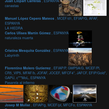
Juan Llopart Carreras
, ESPANYA
canastas
Manuel López Cepero Mateos
, MCEF/d1, EFIAP/G, AFAF,
ESPANYA
LA HIEDRA
Carlos Ulises Martín Gómez
, ESPANYA
naturaleza muerta
Cristina Mesquita González
, ESPANYA
Labyrinth
Florentino Molero Gutierrez
, EFIAP/P, GMPSA/G, MCEF/Pl,
CR5_VIP5, MFAF/b, JOFAF, JOCEF, MFCF4*, JAFCF, EFIP/Gold*,
GAPU, c***MoL, ESPANYA
Pasarela al infierno
Josep M Molist
, EFIAP/g, MCEF/pt, MFCFo, ESPANYA