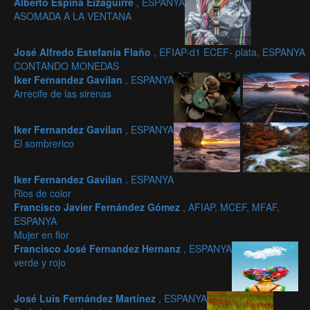
Alberto Espina Eizaguirre
, ESPANYA
ASOMADA A LA VENTANA
José Alfredo Estefanía Flaño
, EFIAP-d1 ECEF- plata, ESPANYA
CONTANDO MONEDAS
Iker Fernandez Gavilan
, ESPANYA
Arrecife de las sirenas
Iker Fernandez Gavilan
, ESPANYA
El sombrerico
Iker Fernandez Gavilan
, ESPANYA
Rios de color
Francisco Javier Fernández Gómez
, AFIAP, MCEF, MFAF,
ESPANYA
Mujer en flor
Francisco José Fernandez Hernanz
, ESPANYA
verde y rojo
José Luis Fernández Martínez
, ESPANYA