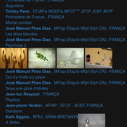
Augustine
Trinley Paris
, EFIAP/s MCEF/b MFCF*** JFCF JCEF AFPF
Portraitiste de France , FRANÇA
Mortal combat
José Manuel Pires Dias
, MFiap-Efiap/b-Mfpf-Efpf-CR2, FRANÇA
Les têtes blondes
José Manuel Pires Dias
, MFiap-Efiap/b-Mfpf-Efpf-CR2, FRANÇA
Psychose 2
José Manuel Pires Dias
, MFiap-Efiap/b-Mfpf-Efpf-CR2, FRANÇA
Qui s'y frotte s'y pique
José Manuel Pires Dias
, MFiap-Efiap/b-Mfpf-Efpf-CR2, FRANÇA
Sous une pluie d'étoiles
Jean-luc Respaut
, FRANÇA
Playboy
Jean-pierre Verdier
, AFIAP - EFCF - ACEF, FRANÇA
Gardiane
Kath Aggiss
, BPE4, GRAN BRETANYA
A Strike