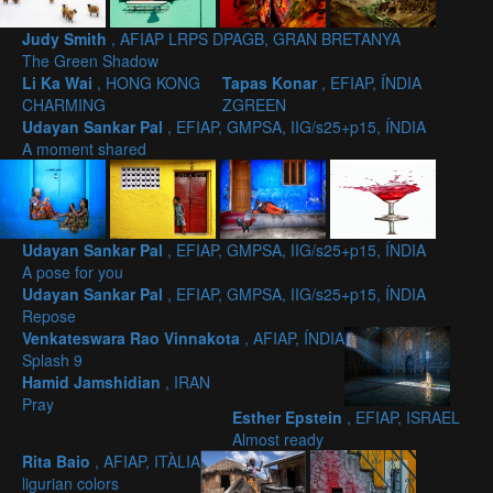
Judy Smith
, AFIAP LRPS DPAGB, GRAN BRETANYA
The Green Shadow
Li Ka Wai
, HONG KONG
Tapas Konar
, EFIAP, ÍNDIA
CHARMING
ZGREEN
Udayan Sankar Pal
, EFIAP, GMPSA, IIG/s25+p15, ÍNDIA
A moment shared
Udayan Sankar Pal
, EFIAP, GMPSA, IIG/s25+p15, ÍNDIA
A pose for you
Udayan Sankar Pal
, EFIAP, GMPSA, IIG/s25+p15, ÍNDIA
Repose
Venkateswara Rao Vinnakota
, AFIAP, ÍNDIA
Splash 9
Hamid Jamshidian
, IRAN
Pray
Esther Epstein
, EFIAP, ISRAEL
Almost ready
Rita Baio
, AFIAP, ITÀLIA
ligurian colors