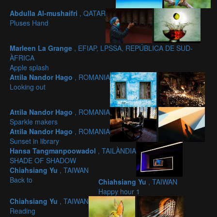
Abdulla Al-mushaifri
, QATAR
Pluses Hand
Marleen La Grange
, EFIAP, LPSSA, REPÚBLICA DE SUD-
ÀFRICA
Apple splash
Attila Nandor Hago
, ROMANIA
Looking out
Attila Nandor Hago
, ROMANIA
Sparkle makers
Attila Nandor Hago
, ROMANIA
Sunset in library
Hansa Tangmanpoowadol
, TAILÀNDIA
SHADE OF SHADOW
Chiahsiang Yu
, TAIWAN
Back to
Chiahsiang Yu
, TAIWAN
Happy hour 1
Chiahsiang Yu
, TAIWAN
Reading