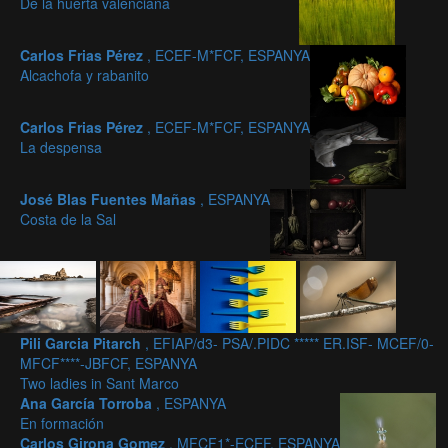
De la huerta valenciana
Carlos Frias Pérez
, ECEF-M*FCF, ESPANYA
Alcachofa y rabanito
Carlos Frias Pérez
, ECEF-M*FCF, ESPANYA
La despensa
José Blas Fuentes Mañas
, ESPANYA
Costa de la Sal
Pili Garcia Pitarch
, EFIAP/d3- PSA/.PIDC ***** ER.ISF- MCEF/0-
MFCF****-JBFCF, ESPANYA
Two ladies in Sant Marco
Ana García Torroba
, ESPANYA
En formación
Carlos Girona Gomez
, MFCF1*-ECEF, ESPANYA