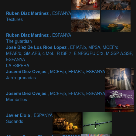
Ruben Diaz Martinez
, ESPANYA
Textures
Ruben Diaz Martinez
, ESPANYA
The guardian
José Díez De Los Ríos López
, EFIAP/p, MPSA, MCEF/o,
MFAF/b, GM.APS, c MoL, R ISF 7, E.NPSGPU Cr3, M.SSP A.SSP,
ESPANYA
LA ESPERA
Josemi Diez Ovejas
, MCEF/p, EFIAP/s, ESPANYA
Jarra-granadas
Josemi Diez Ovejas
, MCEF/p, EFIAP/s, ESPANYA
Membrillos
Javier Elola
, ESPANYA
Sudando