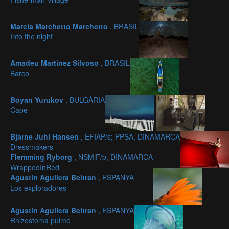
Marcia Marchetto Marchetto
, BRASIL
Into the night
Amadeu Martinez Silvoso
, BRASIL
Barco
Boyan Yurukov
, BULGÀRIA
Cape
Bjarne Juhl Hansen
, EFIAP/s; PPSA, DINAMARCA
Dressmakers
Flemming Ryborg
, NSMiF/b, DINAMARCA
WrappedInRed
Agustin Aguilera Beltran
, ESPANYA
Los exploradores
Agustin Aguilera Beltran
, ESPANYA
Rhizostoma pulmo