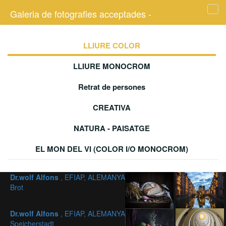
Galeria de fotografies acceptades -
Tog
navi
LLIURE COLOR
LLIURE MONOCROM
Retrat de persones
CREATIVA
NATURA - PAISATGE
EL MON DEL VI (COLOR I/O MONOCROM)
Dr.wolf Alfons
, EFIAP, ALEMANYA
Brot
Dr.wolf Alfons
, EFIAP, ALEMANYA
Speicherstadt