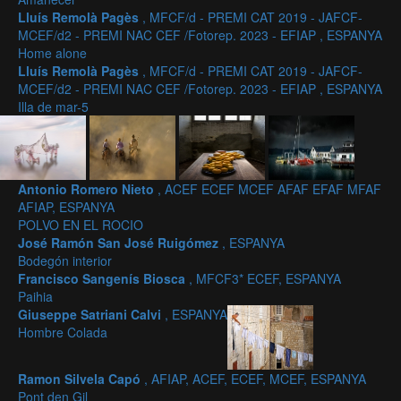
Lluís Remolà Pagès
, MFCF/d - PREMI CAT 2019 - JAFCF-
MCEF/d2 - PREMI NAC CEF /Fotorep. 2023 - EFIAP , ESPANYA
Home alone
Lluís Remolà Pagès
, MFCF/d - PREMI CAT 2019 - JAFCF-
MCEF/d2 - PREMI NAC CEF /Fotorep. 2023 - EFIAP , ESPANYA
Illa de mar-5
Antonio Romero Nieto
, ACEF ECEF MCEF AFAF EFAF MFAF
AFIAP, ESPANYA
POLVO EN EL ROCIO
José Ramón San José Ruigómez
, ESPANYA
Bodegón interior
Francisco Sangenís Biosca
, MFCF3* ECEF, ESPANYA
Paihia
Giuseppe Satriani Calvi
, ESPANYA
Hombre Colada
Ramon Silvela Capó
, AFIAP, ACEF, ECEF, MCEF, ESPANYA
Pont den Gil