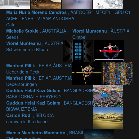
Maria Nuria Moreno Cendros
, AAFOCER*- MFCF1 - GPU C1 -
ACEF - ENPS - V IAAP, ANDORRA
Cafè
Michelle Stokie
, AUSTRÀLIA
Viorel Munteanu
, ÀUSTRIA
Seeds
Gimpel
Viorel Munteanu
, ÀUSTRIA
Schwimmen in Bilbao
Manfred Pillik
, EFIAP, ÀUSTRIA
Ueber dem Reck
Manfred Pillik
, EFIAP, ÀUSTRIA
Uebersprungen
Quddus Helal Kazi Golam
, BANGLADESH
BABA LOKNATH PRAYER-2
Quddus Helal Kazi Golam
, BANGLADESH
BISWA IZTEMA
Carton Rudi
, BÈLGICA
caravan in the desert
Marcia Marchetto Marchetto
, BRASIL
Fisherman Village