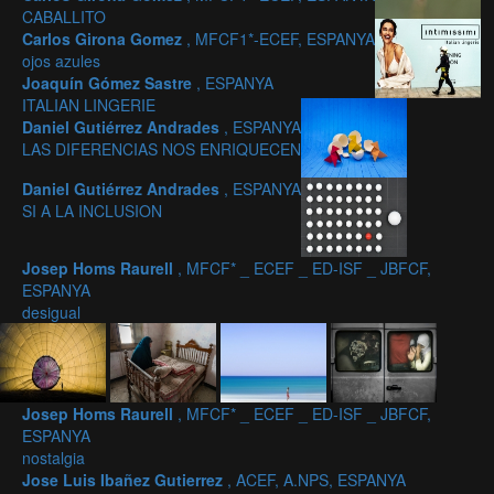
CABALLITO
Carlos Girona Gomez
, MFCF1*-ECEF, ESPANYA
ojos azules
Joaquín Gómez Sastre
, ESPANYA
ITALIAN LINGERIE
Daniel Gutiérrez Andrades
, ESPANYA
LAS DIFERENCIAS NOS ENRIQUECEN
Daniel Gutiérrez Andrades
, ESPANYA
SI A LA INCLUSION
Josep Homs Raurell
, MFCF* _ ECEF _ ED-ISF _ JBFCF,
ESPANYA
desigual
Josep Homs Raurell
, MFCF* _ ECEF _ ED-ISF _ JBFCF,
ESPANYA
nostalgia
Jose Luis Ibañez Gutierrez
, ACEF, A.NPS, ESPANYA