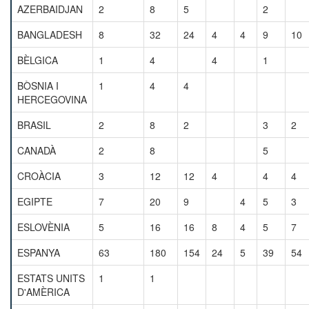
AZERBAIDJAN
2
8
5
2
BANGLADESH
8
32
24
4
4
9
10
BÈLGICA
1
4
4
1
BÒSNIA I
1
4
4
HERCEGOVINA
BRASIL
2
8
2
3
2
CANADÀ
2
8
5
CROÀCIA
3
12
12
4
4
4
EGIPTE
7
20
9
4
5
3
ESLOVÈNIA
5
16
16
8
4
5
7
ESPANYA
63
180
154
24
5
39
54
ESTATS UNITS
1
1
D'AMÈRICA