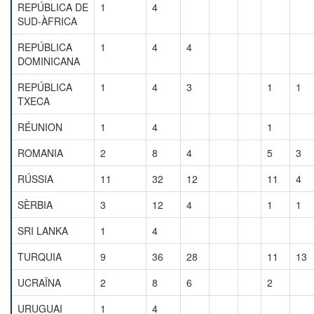
REPÚBLICA DE
1
4
SUD-ÀFRICA
REPÚBLICA
1
4
4
DOMINICANA
REPÚBLICA
1
4
3
1
1
TXECA
RÉUNION
1
4
1
ROMANIA
2
8
4
5
3
RÚSSIA
11
32
12
11
4
SÈRBIA
3
12
4
1
1
SRI LANKA
1
4
TURQUIA
9
36
28
11
13
UCRAÏNA
2
8
6
2
URUGUAI
1
4