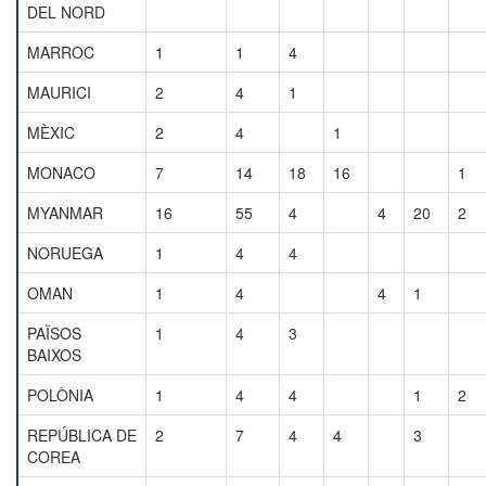
DEL NORD
MARROC
1
1
4
MAURICI
2
4
1
MÈXIC
2
4
1
MONACO
7
14
18
16
1
MYANMAR
16
55
4
4
20
2
NORUEGA
1
4
4
OMAN
1
4
4
1
PAÏSOS
1
4
3
BAIXOS
POLÒNIA
1
4
4
1
2
REPÚBLICA DE
2
7
4
4
3
COREA