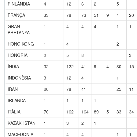
FINLÀNDIA
4
12
6
2
5
FRANÇA
33
78
73
51
9
4
20
GRAN
1
4
4
4
1
1
BRETANYA
HONG KONG
1
4
2
HONGRIA
2
5
8
3
ÍNDIA
32
122
41
9
4
30
15
INDONÈSIA
3
12
4
1
IRAN
20
78
41
25
11
IRLANDA
1
1
1
1
ITÀLIA
70
162
164
89
5
33
34
KAZAKHSTAN
1
3
2
1
MACEDÒNIA
1
4
4
1
1