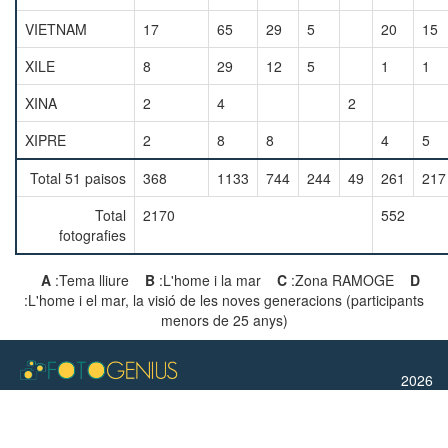
VIETNAM
17
65
29
5
20
15
XILE
8
29
12
5
1
1
XINA
2
4
2
XIPRE
2
8
8
4
5
Total 51 paisos
368
1133
744
244
49
261
217
Total
2170
552
fotografies
A
:Tema lliure
B
:L'home i la mar
C
:Zona RAMOGE
D
:L'home i el mar, la visió de les noves generacions (participants
menors de 25 anys)
2026