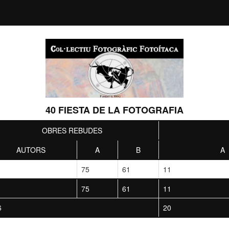
40 FIESTA DE LA FOTOGRAFIA
OBRES REBUDES
AUTORS
A
B
A
75
61
11
75
61
11
6
20