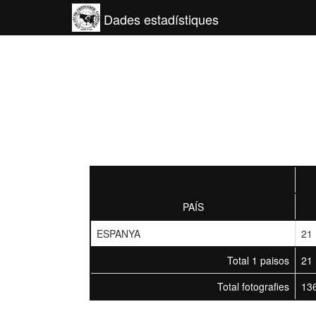
Dades estadístiques
PAÍS
ESPANYA
21
Total 1 paisos
21
Total fotografies
13