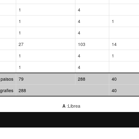
1
4
1
4
1
1
4
27
103
14
1
4
1
1
4
 paisos
79
288
40
ografies
288
40
A
:Librea