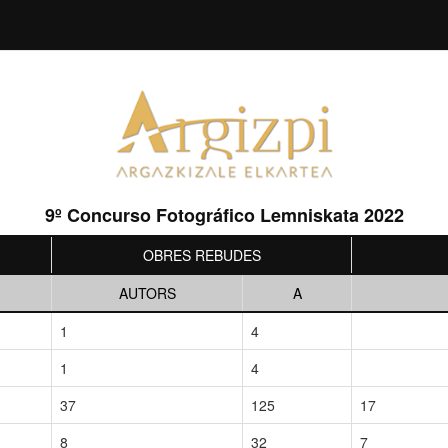
9º Concurso Fotográfico Lemniskata 2022
OBRES REBUDES
AUTORS
A
1
4
1
4
37
125
17
8
32
7