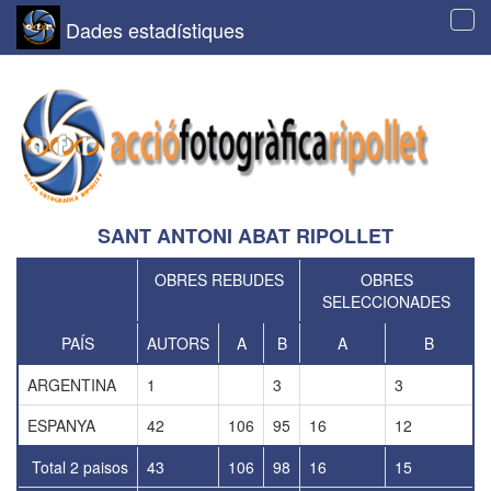
Dades estadístiques
Tog
navi
SANT ANTONI ABAT RIPOLLET
OBRES REBUDES
OBRES
SELECCIONADES
PAÍS
AUTORS
A
B
A
B
ARGENTINA
1
3
3
ESPANYA
42
106
95
16
12
Total 2 paisos
43
106
98
16
15