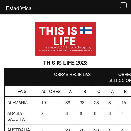
Estadística
Tog
navi
THIS IS LIFE 2023
OBRAS RECIBIDAS
OBRE
SELECCIO
PAÍS
AUTORES
A
B
C
A
B
ALEMANIA
10
36
38
28
8
15
ARABIA
2
8
8
8
3
4
SAUDITA
AUSTRALIA
7
24
28
28
1
4