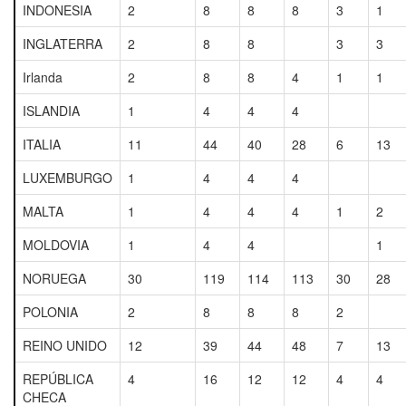
INDONESIA
2
8
8
8
3
1
INGLATERRA
2
8
8
3
3
Irlanda
2
8
8
4
1
1
ISLANDIA
1
4
4
4
ITALIA
11
44
40
28
6
13
LUXEMBURGO
1
4
4
4
MALTA
1
4
4
4
1
2
MOLDOVIA
1
4
4
1
NORUEGA
30
119
114
113
30
28
POLONIA
2
8
8
8
2
REINO UNIDO
12
39
44
48
7
13
REPÚBLICA
4
16
12
12
4
4
CHECA