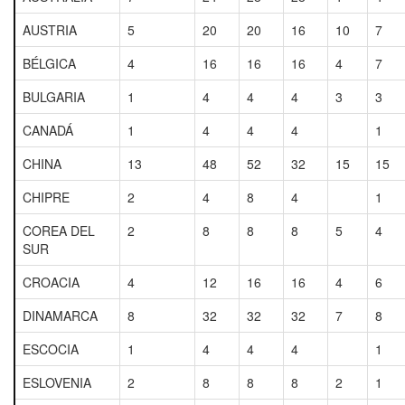
AUSTRIA
5
20
20
16
10
7
BÉLGICA
4
16
16
16
4
7
BULGARIA
1
4
4
4
3
3
CANADÁ
1
4
4
4
1
CHINA
13
48
52
32
15
15
CHIPRE
2
4
8
4
1
COREA DEL
2
8
8
8
5
4
SUR
CROACIA
4
12
16
16
4
6
DINAMARCA
8
32
32
32
7
8
ESCOCIA
1
4
4
4
1
ESLOVENIA
2
8
8
8
2
1